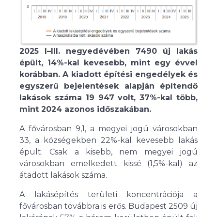
2025 I–III. negyedévében 7490 új lakás
épült, 14%-kal kevesebb, mint egy évvel
korábban. A kiadott építési engedélyek és
egyszerű bejelentések alapján építendő
lakások száma 19 947 volt, 37%-kal több,
mint 2024 azonos időszakában.
A fővárosban 9,1, a megyei jogú városokban
33, a községekben 22%-kal kevesebb lakás
épült. Csak a kisebb, nem megyei jogú
városokban emelkedett kissé (1,5%-kal) az
átadott lakások száma.
A lakásépítés területi koncentrációja a
fővárosban továbbra is erős. Budapest 2509 új