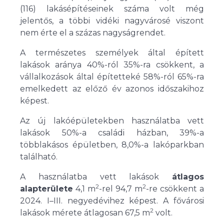
(116) lakásépítéseinek száma volt még
jelentős, a többi vidéki nagyvárosé viszont
nem érte el a százas nagyságrendet.
A természetes személyek által épített
lakások aránya 40%-ról 35%-ra csökkent, a
vállalkozások által építetteké 58%-ról 65%-ra
emelkedett az előző év azonos időszakihoz
képest.
Az új lakóépületekben használatba vett
lakások 50%-a családi házban, 39%-a
többlakásos épületben, 8,0%-a lakóparkban
található.
A használatba vett lakások
átlagos
2
2
alapterülete
4,1 m
-rel 94,7 m
-re csökkent a
2024. I–III. negyedévihez képest. A fővárosi
2
lakások mérete átlagosan 67,5 m
volt.