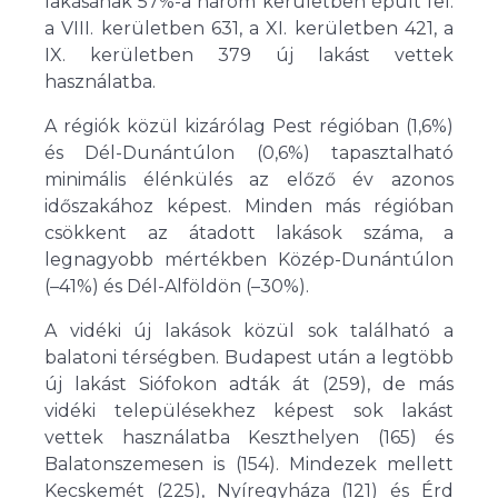
lakásának 57%-a három kerületben épült fel:
a VIII. kerületben 631, a XI. kerületben 421, a
IX. kerületben 379 új lakást vettek
használatba.
A régiók közül kizárólag Pest régióban (1,6%)
és Dél-Dunántúlon (0,6%) tapasztalható
minimális élénkülés az előző év azonos
időszakához képest. Minden más régióban
csökkent az átadott lakások száma, a
legnagyobb mértékben Közép-Dunántúlon
(–41%) és Dél-Alföldön (–30%).
A vidéki új lakások közül sok található a
balatoni térségben. Budapest után a legtöbb
új lakást Siófokon adták át (259), de más
vidéki településekhez képest sok lakást
vettek használatba Keszthelyen (165) és
Balatonszemesen is (154). Mindezek mellett
Kecskemét (225), Nyíregyháza (121) és Érd