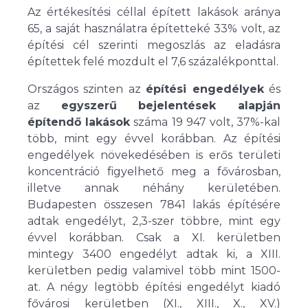
Az értékesítési céllal épített lakások aránya
65, a saját használatra építetteké 33% volt, az
építési cél szerinti megoszlás az eladásra
építettek felé mozdult el 7,6 százalékponttal.
Országos szinten az
építési engedélyek
és
az
egyszerű bejelentések alapján
építendő lakások
száma 19 947 volt, 37%-kal
több, mint egy évvel korábban. Az építési
engedélyek növekedésében is erős területi
koncentráció figyelhető meg a fővárosban,
illetve annak néhány kerületében.
Budapesten összesen 7841 lakás építésére
adtak engedélyt, 2,3-szer többre, mint egy
évvel korábban. Csak a XI. kerületben
mintegy 3400 engedélyt adtak ki, a XIII.
kerületben pedig valamivel több mint 1500-
at. A négy legtöbb építési engedélyt kiadó
fővárosi kerületben (XI., XIII., X., XV.)