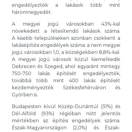
engedélyezték a lakások több mint
háromnegyedét.
A megyei jogú városokban 43%-kal
növekedett a létesítendő lakások száma.
A kisebb településeken azonban csökkent a
lakásépítési engedélyek száma: a nem megyei
jogú városokban 1,0, a községekben 8,8%-kal.
A megyei jogú városok közül kiemelkedik
Debrecen és Szeged, ahol egyaránt mintegy
750-750 lakás építését engedélyezték,
továbbá több mint 400 lakás építését
kezdeményezték Székesfehérváron és
Győrben is.
Budapesten kívül Közép-Dunántúl (31%) és
Dél-Alföld (93%) régióban nőtt jelentős
mértékben az építési engedélyek száma.
Észak-Magyarországon (2,0%) és Észak-