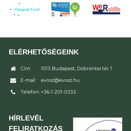
ELÉRHETŐSÉGEINK
Cím:
1013 Budapest, Döbrentei tér 1.
E-mail:
evosz@evosz.hu
Telefon:
+36-1-201-0333
HÍRLEVÉL
FELIRATKOZÁS