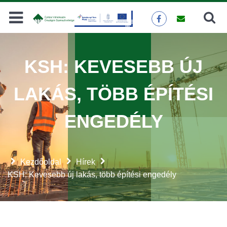
Keresés
KERESÉS
KSH: KEVESEBB ÚJ
LAKÁS, TÖBB ÉPÍTÉSI
ENGEDÉLY
Kezdőoldal
Hírek
KSH: Kevesebb új lakás, több építési engedély