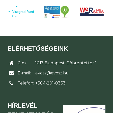
ELÉRHETŐSÉGEINK
Cím:
1013 Budapest, Döbrentei tér 1.
E-mail:
evosz@evosz.hu
Telefon:
+36-1-201-0333
HÍRLEVÉL