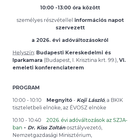
10:00 -13:00 óra között
személyes részvétellel
információs napot
szervezett
a 2026. évi adóváltozásokról
Helyszín
:
Budapesti Kereskedelmi és
Iparkamara
(Budapest, I. Krisztina krt. 99.),
VI.
emeleti konferenciaterem
PROGRAM
10:00 - 10:10
Megnyitó
-
Koji László
, a BKIK
tiszteletbeli elnöke, az ÉVOSZ elnöke
10:10 - 10:40
2026. évi adóváltozások az SZJA-
ban
-
Dr. Kiss Zoltán
osztályvezető,
Nemzetgazdasági Minisztérium,