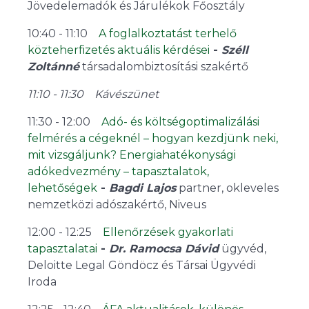
Jövedelemadók és Járulékok Főosztály
10:40 - 11:10
A foglalkoztatást terhelő
közteherfizetés aktuális kérdései
-
Széll
Zoltánné
társadalombiztosítási szakértő
11:10 - 11:30 Kávészünet
11:30 - 12:00
Adó- és költségoptimalizálási
felmérés a cégeknél – hogyan kezdjünk neki,
mit vizsgáljunk? Energiahatékonysági
adókedvezmény – tapasztalatok,
lehetőségek
-
Bagdi Lajos
partner, okleveles
nemzetközi adószakértő, Niveus
12:00 - 12:25
Ellenőrzések gyakorlati
tapasztalatai
-
Dr. Ramocsa Dávid
ügyvéd,
Deloitte Legal Göndöcz és Társai Ügyvédi
Iroda