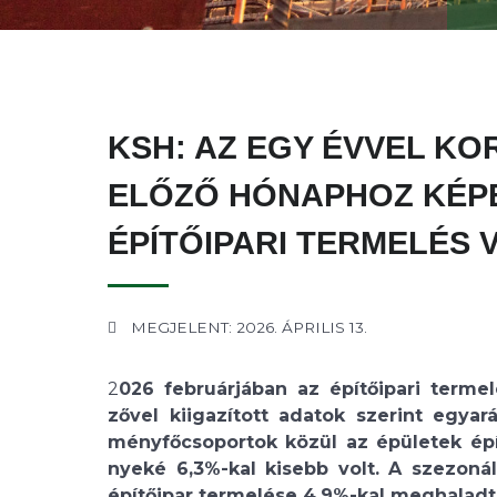
KSH: AZ EGY ÉVVEL KO
ELŐZŐ HÓNAPHOZ KÉPE
ÉPÍTŐIPARI TERMELÉS
MEGJELENT: 2026. ÁPRILIS 13.
2
026 februárjában az építőipari terme
zővel kiigazított adatok szerint egyar
ményfőcsoportok közül az épületek ép
nyeké 6,3%-kal kisebb volt. A szezoná
építőipar termelése 4,9%-kal meghaladta