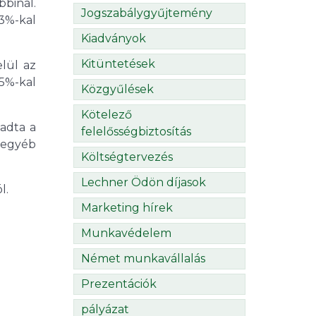
binál.
Jogszabálygyűjtemény
,3%-kal
Kiadványok
Kitüntetések
lül az
5%-kal
Közgyűlések
Kötelező
adta a
felelősségbiztosítás
 egyéb
Költségtervezés
Lechner Ödön díjasok
l.
Marketing hírek
Munkavédelem
Német munkavállalás
Prezentációk
pályázat