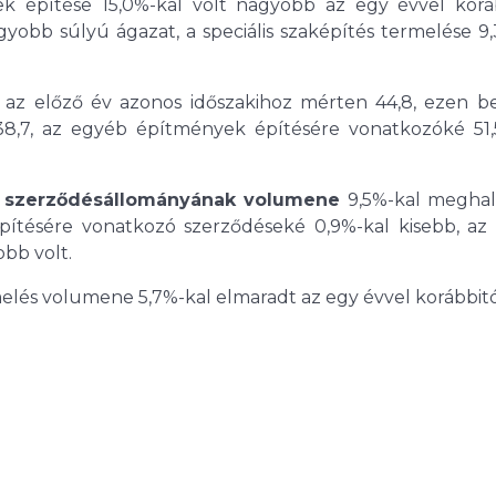
k építése 15,0%-kal volt nagyobb az egy évvel koráb
yobb súlyú ágazat, a speciális szaképítés termelése 9
az előző év azonos időszakihoz mérten 44,8, ezen be
38,7, az egyéb építmények építésére vonatkozóké 51,
égi szerződésállományának volumene
9,5%-kal meghal
építésére vonatkozó szerződéseké 0,9%-kal kisebb, az
bb volt.
melés volumene 5,7%-kal elmaradt az egy évvel korábbitó