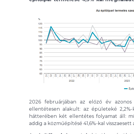
2026 februárjában az előző év azonos
ellentétesen alakult: az épületeké 2,2%
hátterében két ellentétes folyamat áll: m
addig a közműépítésé 41,6%-kal visszaesett 