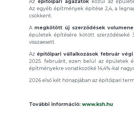
Az
építőipari ágazatok
közül az épülete
Az egyéb építmények építése 2,4, a legnag
csökkent.
A
megkötött új szerződések volumene
épületek építésére kötött szerződéseké 
visszaesett.
Az
építőipari vállalkozások február v
2025. februárit, ezen belül az épületek 
építményekre vonatkozóké 14,4%-kal nagyo
2026 első két hónapjában az építőipari ter
További információ:
www.ksh.hu