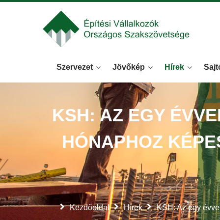
Szervezet
Jövőkép
Hírek
Sajt
KSH: AZ EGY ÉVVE
HÓNAPHOZ KÉPES
Kezdőoldal
Hírek
KSH: Az egy évvel