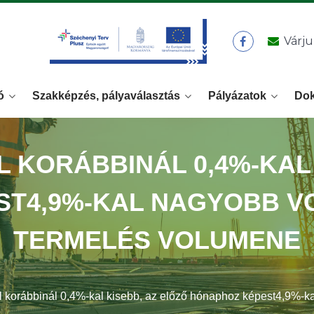
Várju
ó
Szakképzés, pályaválasztás
Pályázatok
Do
L KORÁBBINÁL 0,4%-KAL
T4,9%-KAL NAGYOBB VOL
TERMELÉS VOLUMENE
 korábbinál 0,4%-kal kisebb, az előző hónaphoz képest4,9%-kal