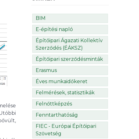
BIM
E-építési napló
Építőipari Ágazati Kollektív
Szerződés (ÉÁKSZ)
Építőipari szerződésminták
Erasmus
Éves munkaidőkeret
Felmérések, statisztikák
Felnőttképzés
elése
Utóbbi
Fenntarthatóság
bővült,
FIEC - Európai Építőipari
Szövetség