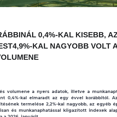
RÁBBINÁL 0,4%-KAL KISEBB, A
ST4,9%-KAL NAGYOBB VOLT 
 VOLUMENE
lés volumene a nyers adatok, illetve a munkanap
ánt 0,4%-kal elmaradt az egy évvel korábbitól. Az
ítésének termelése 2,2%-kal nagyobb, az egyéb é
lisan és munkanaphatással kiigazított indexek ala
 a 2026. januárit.