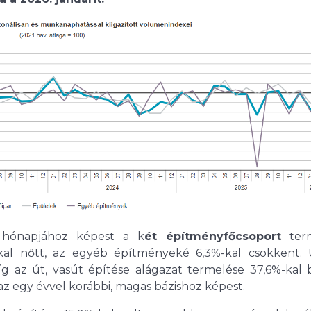
 hónapjához képest a k
ét építményfőcsoport
term
-kal nőtt, az egyéb építményeké 6,3%-kal csökkent. 
íg az út, vasút építése alágazat termelése 37,6%-kal 
az egy évvel korábbi, magas bázishoz képest.