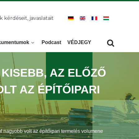
k kérdéseit, javaslatait
kumentumok
Podcast
VÉDJEGY
Keresés
KERESÉS
 KISEBB, AZ ELŐZŐ
T AZ ÉPÍTŐIPARI
 nagyobb volt az építőipari termelés volumene