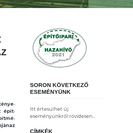
Z
AZ
SORON KÖVETKEZŐ
ESEMÉNYÜNK
ténye‐
Itt értesülhet új
 épít‐
eseményünkről rövidesen...
pítmé‐
pjánaz
CÍMKÉK