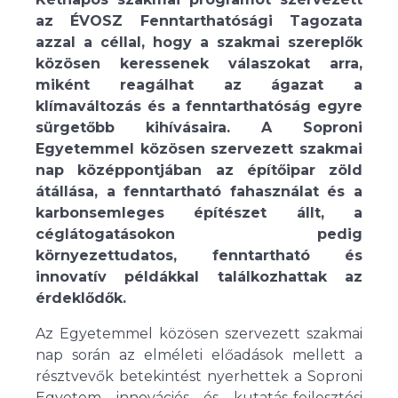
az ÉVOSZ Fenntarthatósági Tagozata
azzal a céllal, hogy a szakmai szereplők
közösen keressenek válaszokat arra,
miként reagálhat az ágazat a
klímaváltozás és a fenntarthatóság egyre
sürgetőbb kihívásaira. A Soproni
Egyetemmel közösen szervezett szakmai
nap középpontjában az építőipar zöld
átállása, a fenntartható fahasználat és a
karbonsemleges építészet állt, a
céglátogatásokon pedig
környezettudatos, fenntartható és
innovatív példákkal találkozhattak az
érdeklődők.
Az Egyetemmel közösen szervezett szakmai
nap során az elméleti előadások mellett a
résztvevők betekintést nyerhettek a Soproni
Egyetem innovációs és kutatás-fejlesztési