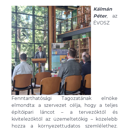
Kálmán
Péter
, az
ÉVOSZ
Fenntarthatósági Tagozatának elnöke
elmondta: a szervezet célja, hogy a teljes
építőipari láncot – a tervezőktől és
kivitelezőktől az üzemeltetőkig – közelebb
hozza a környezettudatos szemlélethez.