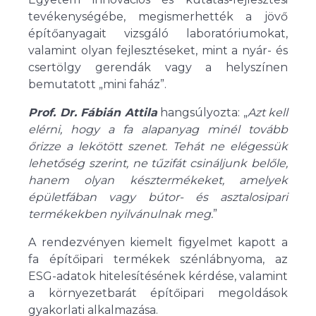
tevékenységébe, megismerhették a jövő
építőanyagait vizsgáló laboratóriumokat,
valamint olyan fejlesztéseket, mint a nyár- és
csertölgy gerendák vagy a helyszínen
bemutatott „mini faház”.
Prof. Dr. Fábián Attila
hangsúlyozta: „
Azt kell
elérni, hogy a fa alapanyag minél tovább
őrizze a lekötött szenet. Tehát ne elégessük
lehetőség szerint, ne tűzifát csináljunk belőle,
hanem olyan késztermékeket, amelyek
épületfában vagy bútor- és asztalosipari
termékekben nyilvánulnak meg.
”
A rendezvényen kiemelt figyelmet kapott a
fa építőipari termékek szénlábnyoma, az
ESG-adatok hitelesítésének kérdése, valamint
a környezetbarát építőipari megoldások
gyakorlati alkalmazása.