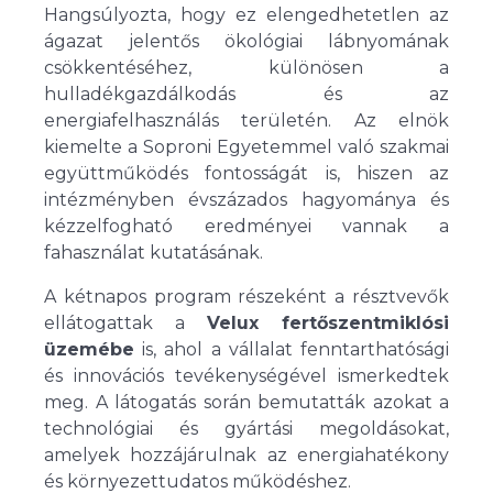
Hangsúlyozta, hogy ez elengedhetetlen az
ágazat jelentős ökológiai lábnyomának
csökkentéséhez, különösen a
hulladékgazdálkodás és az
energiafelhasználás területén. Az elnök
kiemelte a Soproni Egyetemmel való szakmai
együttműködés fontosságát is, hiszen az
intézményben évszázados hagyománya és
kézzelfogható eredményei vannak a
fahasználat kutatásának.
A kétnapos program részeként a résztvevők
ellátogattak a
Velux fertőszentmiklósi
üzemébe
is, ahol a vállalat fenntarthatósági
és innovációs tevékenységével ismerkedtek
meg. A látogatás során bemutatták azokat a
technológiai és gyártási megoldásokat,
amelyek hozzájárulnak az energiahatékony
és környezettudatos működéshez.