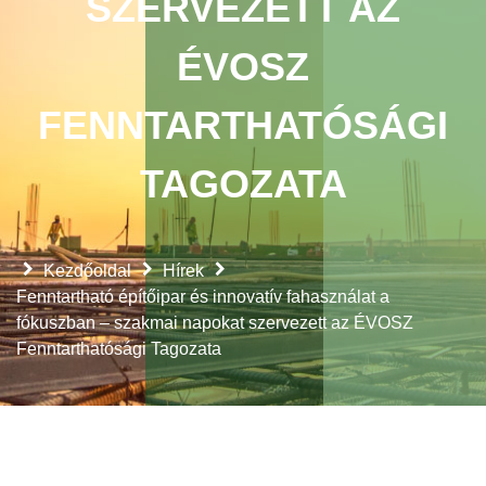
SZERVEZETT AZ
ÉVOSZ
FENNTARTHATÓSÁGI
TAGOZATA
Kezdőoldal
Hírek
Fenntartható építőipar és innovatív fahasználat a
fókuszban – szakmai napokat szervezett az ÉVOSZ
Fenntarthatósági Tagozata