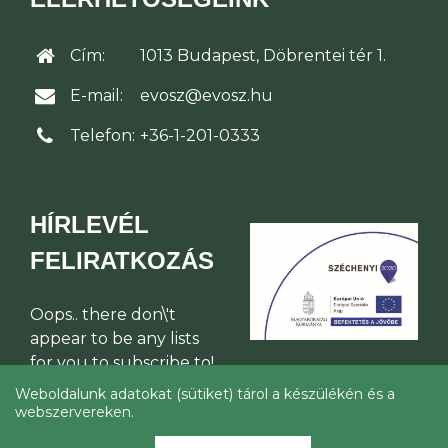
Cím:
1013 Budapest, Döbrentei tér 1.
E-mail:
evosz@evosz.hu
Telefon:
+36-1-201-0333
HÍRLEVÉL
FELIRATKOZÁS
Oops.. there don\'t
appear to be any lists
for you to subscribe to!
Weboldalunk adatokat (sütiket) tárol a készülékén és a
webszervereken.
© Építési Vállalkozók Országos