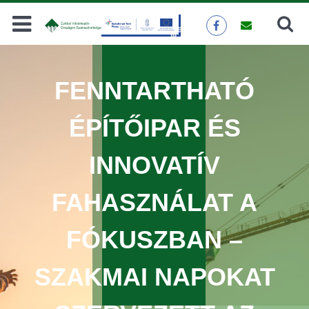
Keresés
KERESÉS
FENNTARTHATÓ
ÉPÍTŐIPAR ÉS
INNOVATÍV
FAHASZNÁLAT A
FÓKUSZBAN –
SZAKMAI NAPOKAT