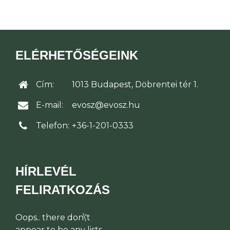
ELÉRHETŐSÉGEINK
Cím:
1013 Budapest, Döbrentei tér 1.
E-mail:
evosz@evosz.hu
Telefon:
+36-1-201-0333
HÍRLEVÉL
FELIRATKOZÁS
Oops.. there don\'t
appear to be any lists