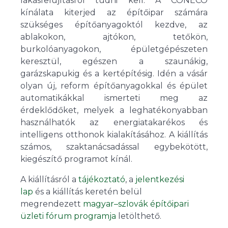
lakásfelújításról tudni kell. A CONECO
kínálata kiterjed az építőipar számára
szükséges építőanyagoktól kezdve, az
ablakokon, ajtókon, tetőkön,
burkolóanyagokon, épületgépészeten
keresztül, egészen a szaunákig,
garázskapukig és a kertépítésig. Idén a vásár
olyan új, reform építőanyagokkal és épület
automatikákkal ismerteti meg az
érdeklődőket, melyek a leghatékonyabban
használhatók az energiatakarékos és
intelligens otthonok kialakításához. A kiállítás
számos, szaktanácsadással egybekötött,
kiegészítő programot kínál.
A kiállításról a
tájékoztató
, a
jelentkezési
lap
és a kiállítás keretén belül
megrendezett
magyar–szlovák építőipari
üzleti fórum programja
letölthető.