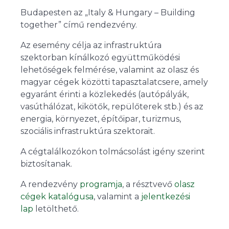
Budapesten az „Italy & Hungary – Building
together” című rendezvény.
Az esemény célja az infrastruktúra
szektorban kínálkozó együttműködési
lehetőségek felmérése, valamint az olasz és
magyar cégek közötti tapasztalatcsere, amely
egyaránt érinti a közlekedés (autópályák,
vasúthálózat, kikötők, repülőterek stb.) és az
energia, környezet, építőipar, turizmus,
szociális infrastruktúra szektorait.
A cégtalálkozókon tolmácsolást igény szerint
biztosítanak.
A rendezvény
programja
, a résztvevő
olasz
cégek katalógusa
, valamint a
jelentkezési
lap
letölthető.