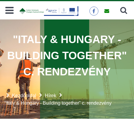
Keresés
KERESÉS
"ITALY & HUNGARY -
BUILDING TOGETHER"
C. RENDEZVÉNY
Kezdőoldal
Hírek
"Italy & Hungary - Building together" c. rendezvény