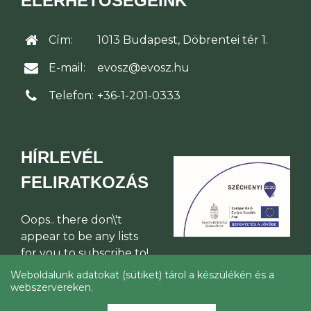
ELÉRHETŐSÉGEINK
Cím:
1013 Budapest, Döbrentei tér 1.
E-mail:
evosz@evosz.hu
Telefon:
+36-1-201-0333
HÍRLEVÉL
FELIRATKOZÁS
Oops.. there don\'t
appear to be any lists
for you to subscribe to!
Weboldalunk adatokat (sütiket) tárol a készülékén és a
webszervereken.
© Építési Vállalkozók Országos