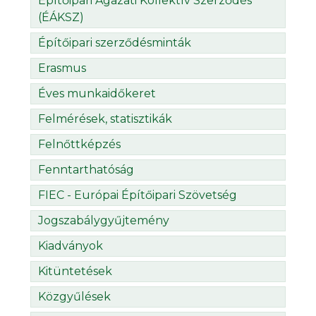
Építőipari Ágazati Kollektív Szerződés
(ÉÁKSZ)
Építőipari szerződésminták
Erasmus
Éves munkaidőkeret
Felmérések, statisztikák
Felnőttképzés
Fenntarthatóság
FIEC - Európai Építőipari Szövetség
Jogszabálygyűjtemény
Kiadványok
Kitüntetések
Közgyűlések