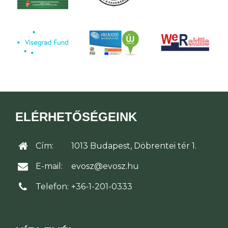
ELÉRHETŐSÉGEINK
Cím:
1013 Budapest, Döbrentei tér 1.
E-mail:
evosz@evosz.hu
Telefon:
+36-1-201-0333