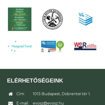
ELÉRHETŐSÉGEINK
Cím:
1013 Budapest, Döbrentei tér 1.
E-mail:
evosz@evosz.hu