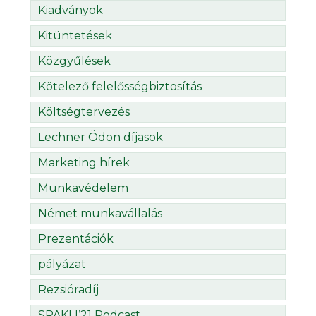
Kiadványok
Kitüntetések
Közgyűlések
Kötelező felelősségbiztosítás
Költségtervezés
Lechner Ödön díjasok
Marketing hírek
Munkavédelem
Német munkavállalás
Prezentációk
pályázat
Rezsióradíj
SPAKLI’21 Podcast