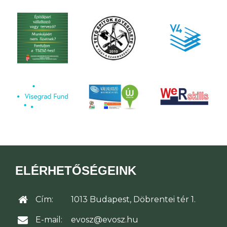
ELÉRHETŐSÉGEINK
Cím:
1013 Budapest, Döbrentei tér 1.
E-mail:
evosz@evosz.hu