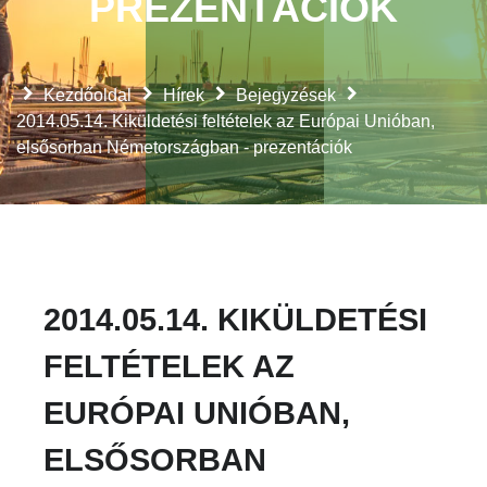
PREZENTÁCIÓK
Kezdőoldal
Hírek
Bejegyzések
2014.05.14. Kiküldetési feltételek az Európai Unióban,
elsősorban Németországban - prezentációk
2014.05.14. KIKÜLDETÉSI
FELTÉTELEK AZ
EURÓPAI UNIÓBAN,
ELSŐSORBAN