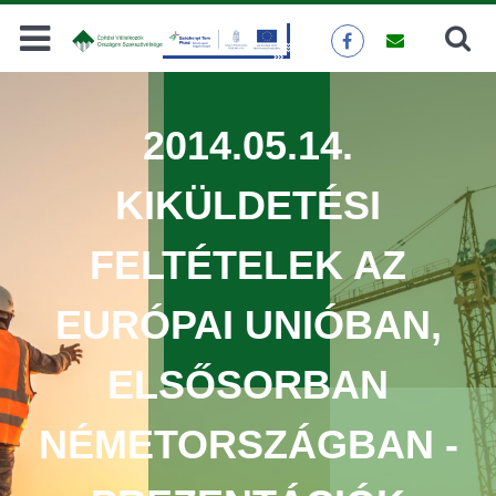
Keresés
KERESÉS
2014.05.14.
KIKÜLDETÉSI
FELTÉTELEK AZ
EURÓPAI UNIÓBAN,
ELSŐSORBAN
NÉMETORSZÁGBAN -