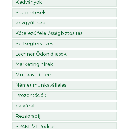
Kiadványok
Kitüntetések
Közgyűlések
Kötelező felelősségbiztosítás
Költségtervezés
Lechner Ödön díjasok
Marketing hírek
Munkavédelem
Német munkavállalás
Prezentációk
pályázat
Rezsióradíj
SPAKLI’21 Podcast