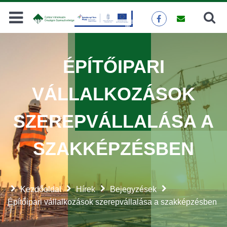
Keresés
KERESÉS
ÉPÍTŐIPARI
VÁLLALKOZÁSOK
SZEREPVÁLLALÁSA A
SZAKKÉPZÉSBEN
Kezdőoldal
Hírek
Bejegyzések
Építőipari vállalkozások szerepvállalása a szakképzésben