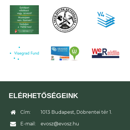
ELÉRHETŐSÉGEINK
Cím:
1013 Budapest, Döbrentei tér 1.
E-mail:
evosz@evosz.hu