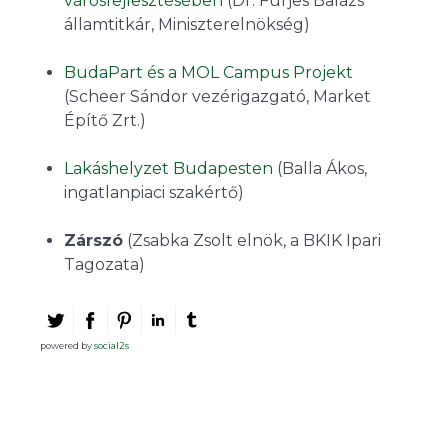
városfejlesztésében
(Dr. Fürjes Balázs
államtitkár, Miniszterelnökség)
BudaPart és a MOL Campus Projekt
(Scheer Sándor vezérigazgató, Market
Építő Zrt.)
Lakáshelyzet Budapesten
(Balla Ákos,
ingatlanpiaci szakértő)
Zárszó
(Zsabka Zsolt elnök, a BKIK Ipari
Tagozata)
powered by
social2s