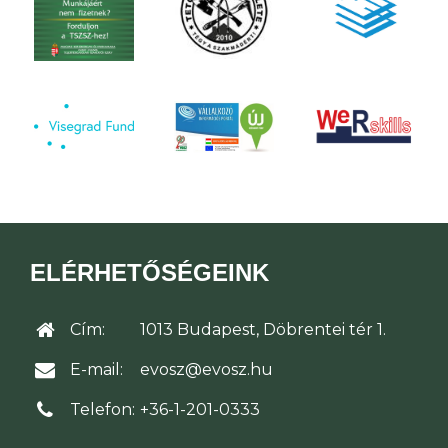
ELÉRHETŐSÉGEINK
Cím:
1013 Budapest, Döbrentei tér 1.
E-mail:
evosz@evosz.hu
Telefon:
+36-1-201-0333