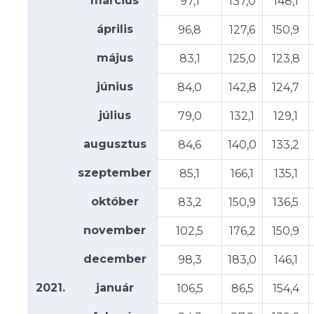
március
97,1
137,0
148,1
április
96,8
127,6
150,9
május
83,1
125,0
123,8
június
84,0
142,8
124,7
július
79,0
132,1
129,1
augusztus
84,6
140,0
133,2
szeptember
85,1
166,1
135,1
október
83,2
150,9
136,5
november
102,5
176,2
150,9
december
98,3
183,0
146,1
2021.
január
106,5
86,5
154,4