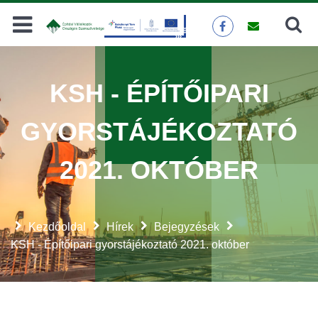
Keresés
KERESÉS
KSH - ÉPÍTŐIPARI
GYORSTÁJÉKOZTATÓ
2021. OKTÓBER
Kezdőoldal
Hírek
Bejegyzések
KSH - Építőipari gyorstájékoztató 2021. október