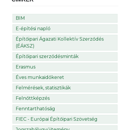
BIM
E-építési napló
Építőipari Ágazati Kollektív Szerződés
(ÉÁKSZ)
Építőipari szerződésminták
Erasmus
Éves munkaidőkeret
Felmérések, statisztikák
Felnőttképzés
Fenntarthatóság
FIEC - Európai Építőipari Szövetség
Jogszabálygyűjtemény