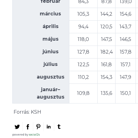
február
84,3
87,8
139,0
március
105,3
144,2
154,6
április
94,4
120,5
143,7
május
118,0
147,5
146,5
június
127,8
182,4
157,8
július
122,5
161,8
157,1
augusztus
110,2
154,3
147,9
január–
109,8
135,6
150,1
augusztus
Forrás: KSH
powered by
social2s