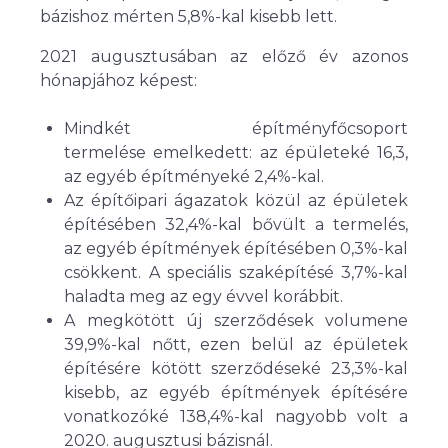
bázishoz mérten 5,8%-kal kisebb lett.
2021 augusztusában az előző év azonos
hónapjához képest:
Mindkét építményfőcsoport
termelése emelkedett: az épületeké 16,3,
az egyéb építményeké 2,4%-kal.
Az építőipari ágazatok közül az épületek
építésében 32,4%-kal bővült a termelés,
az egyéb építmények építésében 0,3%-kal
csökkent. A speciális szaképítésé 3,7%-kal
haladta meg az egy évvel korábbit.
A megkötött új szerződések volumene
39,9%-kal nőtt, ezen belül az épületek
építésére kötött szerződéseké 23,3%-kal
kisebb, az egyéb építmények építésére
vonatkozóké 138,4%-kal nagyobb volt a
2020. augusztusi bázisnál.