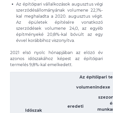
Az építőipari vállalkozások augusztus végi
szerződésállományának volumene 22,1%-
kal meghaladta a 2020. augusztus végit.
Az épületek építésére vonatkozó
szerződések volumene 24,0, az egyéb
építményeké 20,8%-kal bővült az egy
évvel korábbihoz viszonyítva.
2021 első nyolc hónapjában az előző év
azonos időszakához képest az építőipari
termelés 9,8%-kal emelkedett.
Az építőipari t
volumenindexe
szezon
é
eredeti
munka
Időszak