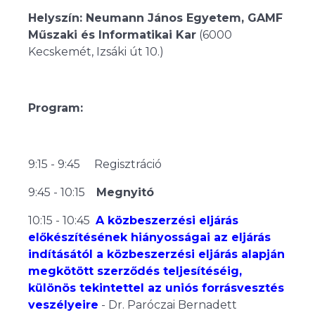
Helyszín: Neumann János Egyetem, GAMF
Műszaki és Informatikai Kar
(6000
Kecskemét, Izsáki út 10.)
Program:
9:15 - 9:45 Regisztráció
9:45 - 10:15
Megnyitó
10:15 - 10:45
A közbeszerzési eljárás
előkészítésének hiányosságai az eljárás
indításától a közbeszerzési eljárás alapján
megkötött szerződés teljesítéséig,
különös tekintettel az uniós forrásvesztés
veszélyeire
- Dr. Paróczai Bernadett