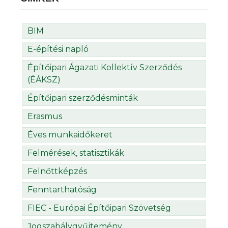
BIM
E-építési napló
Építőipari Ágazati Kollektív Szerződés
(ÉÁKSZ)
Építőipari szerződésminták
Erasmus
Éves munkaidőkeret
Felmérések, statisztikák
Felnőttképzés
Fenntarthatóság
FIEC - Európai Építőipari Szövetség
Jogszabálygyűjtemény