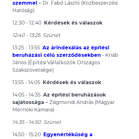
szemmel
-
Dr. Fabó László (Közbeszerzési
Hatóság)
12:30 - 12:40
Kérdések és válaszok
12:40 - 13:25 Szünet
13:25 - 13:55
Az árindexálás az építési
beruházási célú szerződésekben
- Knáb
János (Építési Vállalkozók Országos
Szakszövetsége)
13:55 - 14:05
Kérdések és válaszok
14:05 - 14:35
Az építési beruházások
sajátossága -
Zsigmondi András (Magyar
Mérnöki Kamara)
14:35 - 14:50 Szünet
14:50 - 15:20
Egyenértékűség a