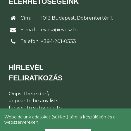
ELÉRHETŐSÉGEINK
Cím:
1013 Budapest, Döbrentei tér 1.
E-mail:
evosz@evosz.hu
Telefon:
+36-1-201-0333
HÍRLEVÉL
FELIRATKOZÁS
Oops.. there don\'t
appear to be any lists
for you to subscribe to!
Weboldalunk adatokat (sütiket) tárol a készülékén és a
webszervereken.
© Építési Vállalkozók Országos