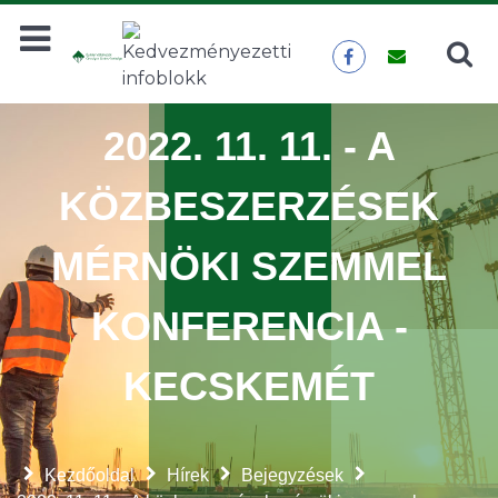
Keresés
KERESÉS
2022. 11. 11. - A
KÖZBESZERZÉSEK
MÉRNÖKI SZEMMEL
KONFERENCIA -
KECSKEMÉT
Kezdőoldal
Hírek
Bejegyzések