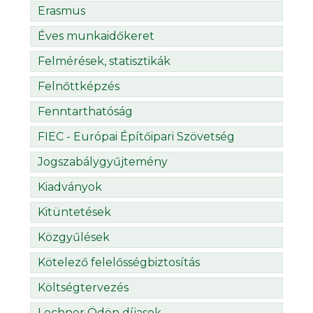
Erasmus
Éves munkaidőkeret
Felmérések, statisztikák
Felnőttképzés
Fenntarthatóság
FIEC - Európai Építőipari Szövetség
Jogszabálygyűjtemény
Kiadványok
Kitüntetések
Közgyűlések
Kötelező felelősségbiztosítás
Költségtervezés
Lechner Ödön díjasok