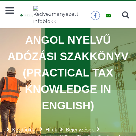
Keresés
KERESÉS
ANGOL NYELVŰ
ADÓZÁSI SZAKKÖNYV
(PRACTICAL TAX
KNOWLEDGE IN
ENGLISH)
Kezdőoldal
Hírek
Bejegyzések