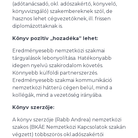
(adótanácsadó, okl. adószakértő, könyvelő,
könyvvizsgáló) szakembereknek szól, de
hasznos lehet cégvezetőknek, ill. frissen
diplomázottaknak is.
Könyv pozitív „hozadéka” lehet:
Eredményesebb nemzetközi szakmai
tárgyalások lebonyolítása. Hatékonyabb
idegen nyelvű szakirodalom követés.
Könnyebb külföldi partnerszerzés.
Eredményesebb szakmai kommunikáció
nemzetközi hátterű cégen belül, mind a
kollégák, mind a vezetőség irányába.
Könyv szerzője:
A könyv szerzője (Rabb Andrea) nemzetközi
szakos (BKÁE Nemzetközi Kapcsolatok szakán
végzett) többszörös okl.adószakértői