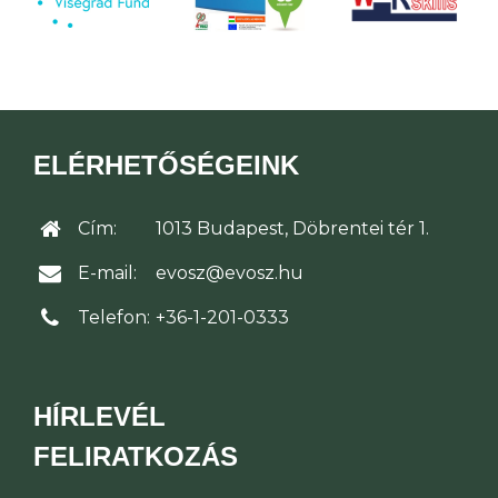
ELÉRHETŐSÉGEINK
Cím:
1013 Budapest, Döbrentei tér 1.
E-mail:
evosz@evosz.hu
Telefon:
+36-1-201-0333
HÍRLEVÉL
FELIRATKOZÁS