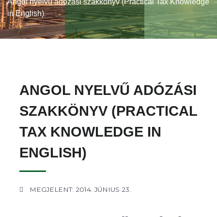
Angol nyelvű adózási szakkönyv (Practical Tax Knowledge
in English)
ANGOL NYELVŰ ADÓZÁSI
SZAKKÖNYV (PRACTICAL
TAX KNOWLEDGE IN
ENGLISH)
MEGJELENT: 2014. JÚNIUS 23.