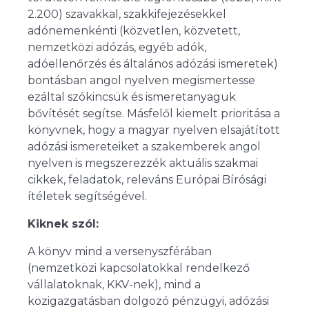
2.200) szavakkal, szakkifejezésekkel
adónemenkénti (közvetlen, közvetett,
nemzetközi adózás, egyéb adók,
adóellenőrzés és általános adózási ismeretek)
bontásban angol nyelven megismertesse
ezáltal szókincsük és ismeretanyaguk
bővítését segítse. Másfelől kiemelt prioritása a
könyvnek, hogy a magyar nyelven elsajátított
adózási ismereteiket a szakemberek angol
nyelven is megszerezzék aktuális szakmai
cikkek, feladatok, releváns Európai Bírósági
ítéletek segítségével.
Kiknek szól:
A könyv mind a versenyszférában
(nemzetközi kapcsolatokkal rendelkező
vállalatoknak, KKV-nek), mind a
közigazgatásban dolgozó pénzügyi, adózási