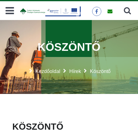
Keresés
KERESÉS
KÖSZÖNTŐ
Kezdőoldal
Hírek
Köszöntő
KÖSZÖNTŐ