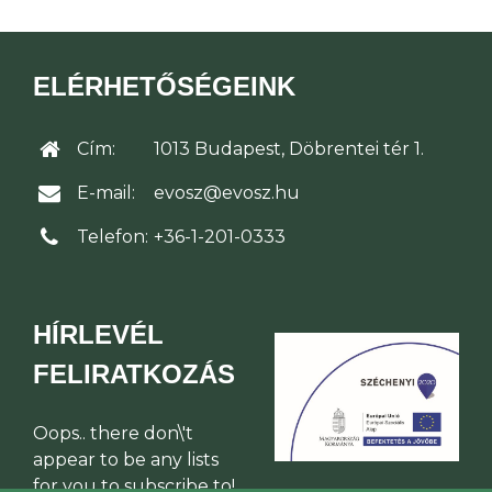
ELÉRHETŐSÉGEINK
Cím:
1013 Budapest, Döbrentei tér 1.
E-mail:
evosz@evosz.hu
Telefon:
+36-1-201-0333
HÍRLEVÉL
FELIRATKOZÁS
Oops.. there don\'t
appear to be any lists
for you to subscribe to!