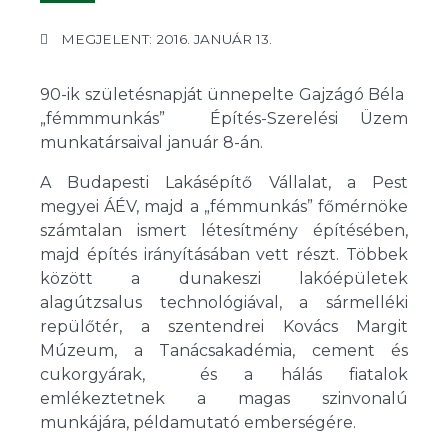
MEGJELENT: 2016. JANUÁR 13.
90-ik születésnapját ünnepelte Gajzágó Béla
„fémmmunkás” Építés-Szerelési Üzem
munkatársaival január 8-án.
A Budapesti Lakásépítő Vállalat, a Pest
megyei ÁÉV, majd a „fémmunkás” főmérnöke
számtalan ismert létesítmény építésében,
majd építés irányításában vett részt. Többek
között a dunakeszi lakóépületek
alagútzsalus technológiával, a sármelléki
repülőtér, a szentendrei Kovács Margit
Múzeum, a Tanácsakadémia, cement és
cukorgyárak, és a hálás fiatalok
emlékeztetnek a magas szinvonalú
munkájára, példamutató emberségére.