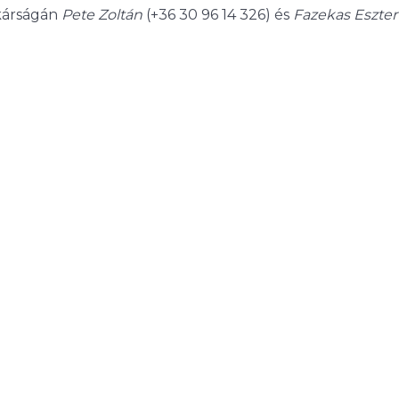
kárságán
Pete Zoltán
(+36 30 96 14 326) és
Fazekas Eszter