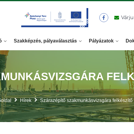
Várju
ó
Szakképzés, pályaválasztás
Pályázatok
Do
KMUNKÁSVIZSGÁRA FELK
oldal
Hírek
Szárazépítő szakmunkásvizsgára felkészítő