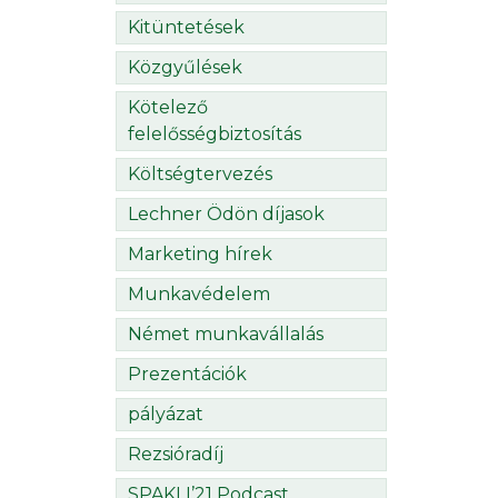
Kitüntetések
Közgyűlések
Kötelező
felelősségbiztosítás
Költségtervezés
Lechner Ödön díjasok
Marketing hírek
Munkavédelem
Német munkavállalás
Prezentációk
pályázat
Rezsióradíj
SPAKLI’21 Podcast