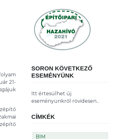
SORON KÖVETKEZŐ
folyam
ESEMÉNYÜNK
uár 21-
sgájuk
Itt értesülhet új
eseményünkről rövidesen...
zépítő
CÍMKÉK
zakmai
zépítő
BIM