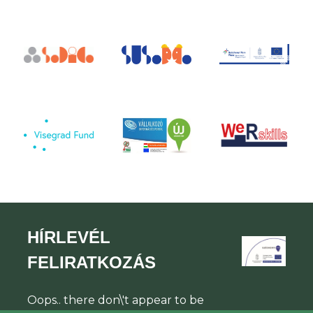
HÍRLEVÉL
FELIRATKOZÁS
Oops.. there don\'t appear to be