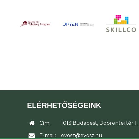
ELÉRHETŐSÉGEINK
Cím:
1013 Budapest, Döbrentei tér 1.
E-mail:
evosz@evosz.hu