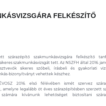
KÁSVIZSGÁRA FELKÉSZÍTŐ
t szárazépítő szakmunkásvizsgára felkészítő tan
ikeres szakmunkásvizsgát tett. Az NSZFH által 2016. jan
tvevők sikeres szóbeli, írásbeli és gyakorlati viz
ás-bizonyítványt vehettek készhez.
ÉVOSZ 2016. első félévében ismét szervez szára
, amelyre legalább öt éves szárazépítésben szerzett s
számára kívánunk lehetőséget biztosítani szára