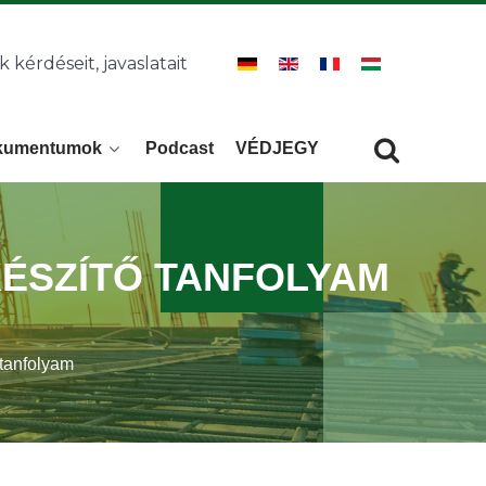
k kérdéseit, javaslatait
kumentumok
Podcast
VÉDJEGY
Keresés
KERESÉS
ÉSZÍTŐ TANFOLYAM
 tanfolyam