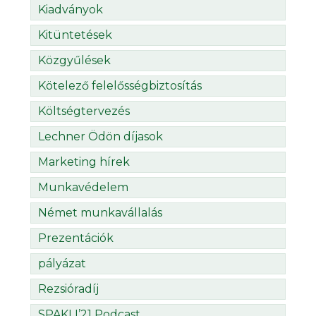
Kiadványok
Kitüntetések
Közgyűlések
Kötelező felelősségbiztosítás
Költségtervezés
Lechner Ödön díjasok
Marketing hírek
Munkavédelem
Német munkavállalás
Prezentációk
pályázat
Rezsióradíj
SPAKLI’21 Podcast