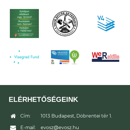
ELÉRHETŐSÉGEINK
Cím:
1013 Budapest, Döbrentei tér 1.
E-mail:
evosz@evosz.hu