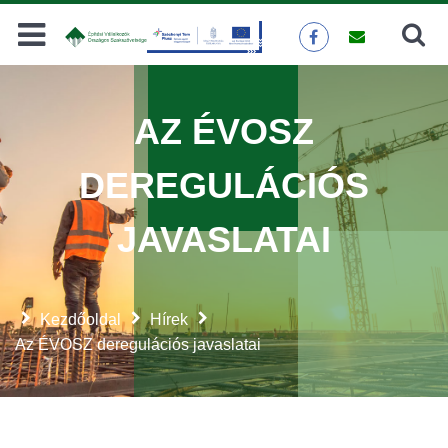
Keresés
KERESÉS
AZ ÉVOSZ
DEREGULÁCIÓS
JAVASLATAI
Kezdőoldal
Hírek
Az ÉVOSZ deregulációs javaslatai