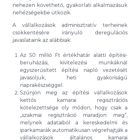
nehezen követhető, gyakorlati alkalmazásuk
nehézségekbe ütközik.
A vállalkozások adminisztratív terheinek
csökkentésére irányuló deregulációs
javaslataink az alábbiak:
Az 50 millió Ft értékhatár alatti építési-
beruházási, kivitelezési munkáknál
egyszerűsített építési napló vezetését
javasoljuk, heti gyakoriságú
naprakészséggel.
Szűnjön meg az építési vállalkozások
kettős kamarai regisztrációs
kötelezettsége oly módon, hogy csak a
„szakmai regisztráció maradjon meg”,
melynek adataiból a kereskedelmi és
iparkamarák automatikusan végrehajtják a
vállalkozások általános kamarai