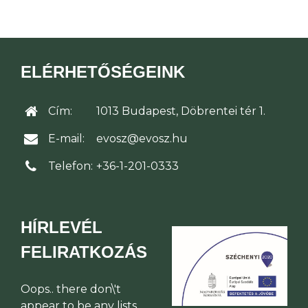
ELÉRHETŐSÉGEINK
Cím:
1013 Budapest, Döbrentei tér 1.
E-mail:
evosz@evosz.hu
Telefon:
+36-1-201-0333
HÍRLEVÉL
FELIRATKOZÁS
Oops.. there don\'t
appear to be any lists