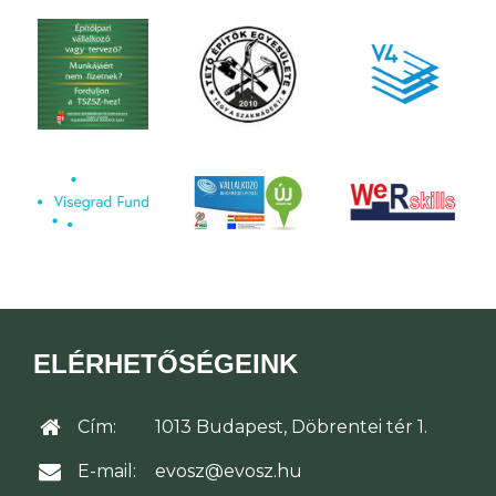
ELÉRHETŐSÉGEINK
Cím:
1013 Budapest, Döbrentei tér 1.
E-mail:
evosz@evosz.hu