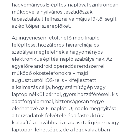
hagyományos E-építési naplóval szinkronban
működve, a nyilvános tesztidőszak
tapasztalatait felhasználva május 19-től segíti
az építőipari szereplőket.
Az ingyenesen letölthető mobilnapló
felépítése, hozzáférési hierarchiája és
szabályai megfelelnek a hagyományos
elektronikus építési napló szabályainak. Az
egyelőre android operációs rendszerrel
működő okostelefonokra – majd
augusztustól iOS-re is – kifejlesztett
alkalmazás célja, hogy számítógép vagy
laptop nélkül bárhol, gyors hozzáféréssel, kis
adatforgalommal, biztonságosan tegye
elérhetővé az E-naplót. Új napló megnyitása,
a törzsadatok felvétele és a fastruktúra
kialakítása továbbra is csak asztali gépen vagy
laptopon lehetséges, de a leggyakrabban