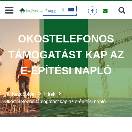
Keresés
KERESÉS
OKOSTELEFONOS
TÁMOGATÁST KAP AZ
E-ÉPÍTÉSI NAPLÓ
Kezdőoldal
Hírek
Okostelefonos támogatást kap az e-építési napló