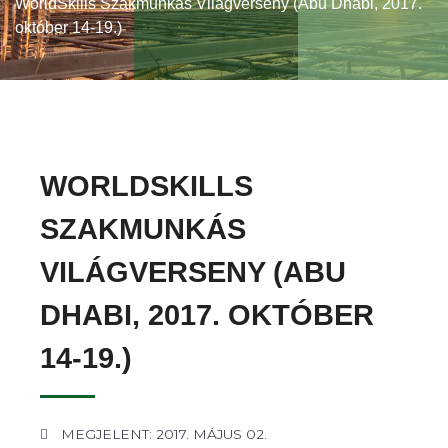
WorldSkills Szakmunkás Világverseny (Abu Dhabi, 2017.
október 14-19.)
WORLDSKILLS
SZAKMUNKÁS
VILÁGVERSENY (ABU
DHABI, 2017. OKTÓBER
14-19.)
MEGJELENT: 2017. MÁJUS 02.