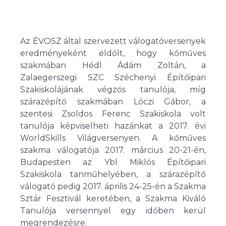
Az ÉVOSZ által szervezett válogatóversenyek
eredményeként eldőlt, hogy kőműves
szakmában Hédl Ádám Zoltán, a
Zalaegerszegi SZC Széchenyi Építőipari
Szakiskolájának végzős tanulója, míg
szárazépítő szakmában Lóczi Gábor, a
szentesi Zsoldos Ferenc Szakiskola volt
tanulója képviselheti hazánkat a 2017. évi
WorldSkills Világversenyen. A kőműves
szakma válogatója 2017. március 20-21-én,
Budapesten az Ybl Miklós Építőipari
Szakiskola tanműhelyében, a szárazépítő
válogató pedig 2017. április 24-25-én a Szakma
Sztár Fesztivál keretében, a Szakma Kiváló
Tanulója versennyel egy időben kerül
megrendezésre.