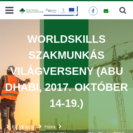
Keresés
KERESÉS
WORLDSKILLS
SZAKMUNKÁS
VILÁGVERSENY (ABU
DHABI, 2017. OKTÓBER
14-19.)
Kezdőoldal
Hírek