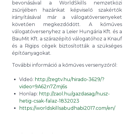
bevonásával a WorldSkills nemzetközi
zsűrijében hazánkat képviselő szakértők
irányításával már a válogatóversenyeket
követően megkezdődött. A kőműves
válogatóversenyhez a Leier Hungária Kft. és a
BauMit Kft. a szárazépítő válogatóhoz a Knauf
és a Rigips cégek biztosították a szükséges
építőanyagokat.
További információ a kőműves versenyzőről:
Videó:
http://zegtv.hu/hirado-3629/?
video=9A62n7Zmj6s
Honlap:
http://zaol.hu/gazdasag/husz-
hetig-csak-falaz-1832023
https://worldskillsabudhabi2017.com/en/