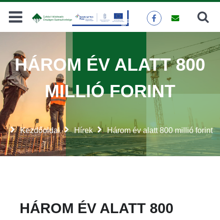
Keresés
KERESÉS
HÁROM ÉV ALATT 800
MILLIÓ FORINT
Kezdőoldal
Hírek
Három év alatt 800 millió forint
HÁROM ÉV ALATT 800