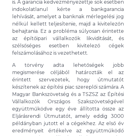
is. A garancia kedvezményezettje sok esetben
indokolatlanul kérte a bankgarancia
lehívását, amelyet a banknak mérlegelési jog
nélkül kellett teljesítenie, majd a kivitelezőn
behajtania. Ez a probléma súlyosan érintette
az építőipari vállalkozók likviditását, és
szélsőséges esetben kivitelező cégek
felszámolásához is vezethetett.
A törvény adta lehetőségek jobb
megismerése céljából határozták el az
érintett szervezetek, hogy útmutatót
készítenek az építési piac szereplői számára. A
Magyar Bankszövetség és a TSZSZ az Építési
Vállalkozók Országos Szakszövetségével
együttműködve egy éve állította össze az
Eljárásrendi Útmutatót, amely eddig 3000
példányban jutott el a cégekhez. Az első év
eredményeit értékelve az együttműködő