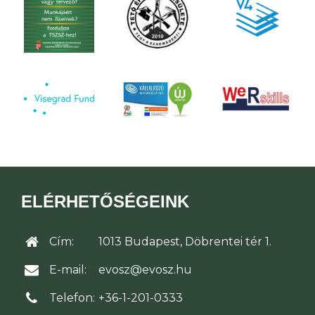
ELÉRHETŐSÉGEINK
Cím:
1013 Budapest, Döbrentei tér 1.
E-mail:
evosz@evosz.hu
Telefon:
+36-1-201-0333