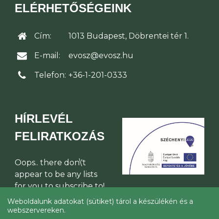
ELÉRHETŐSÉGEINK
Cím:
1013 Budapest, Döbrentei tér 1.
E-mail:
evosz@evosz.hu
Telefon:
+36-1-201-0333
HÍRLEVÉL
FELIRATKOZÁS
Oops.. there don\'t
appear to be any lists
for you to subscribe to!
Weboldalunk adatokat (sütiket) tárol a készülékén és a
webszervereken.