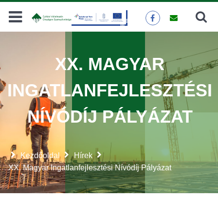
Keresés
KERESÉS
XX. MAGYAR
INGATLANFEJLESZTÉSI
NÍVÓDÍJ PÁLYÁZAT
Kezdőoldal
Hírek
XX. Magyar Ingatlanfejlesztési Nívódíj Pályázat