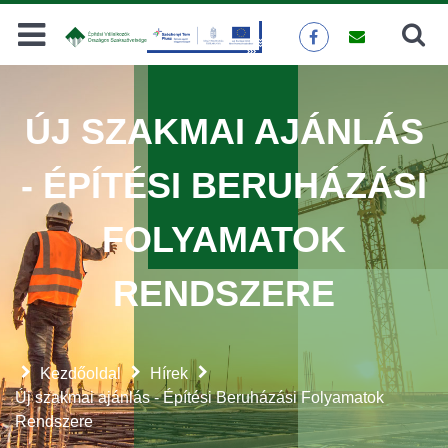
Keresés
KERESÉS
ÚJ SZAKMAI AJÁNLÁS
- ÉPÍTÉSI BERUHÁZÁSI
FOLYAMATOK
RENDSZERE
Kezdőoldal
Hírek
Új szakmai ajánlás - Építési Beruházási Folyamatok
Rendszere