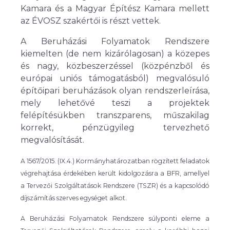
Kamara és a Magyar Építész Kamara mellett
az ÉVOSZ szakértői is részt vettek.
A Beruházási Folyamatok Rendszere
kiemelten (de nem kizárólagosan) a közepes
és nagy, közbeszerzéssel (közpénzből és
európai uniós támogatásból) megvalósuló
építőipari beruházások olyan rendszerleírása,
mely lehetővé teszi a projektek
felépítésükben transzparens, műszakilag
korrekt, pénzügyileg tervezhető
megvalósítását.
A 1567/2015. (IX.4.) Kormányhatározatban rögzített feladatok
végrehajtása érdekében került kidolgozásra a BFR, amellyel
a Tervezői Szolgáltatások Rendszere (TSZR) és a kapcsolódó
díjszámítás szerves egységet alkot.
A Beruházási Folyamatok Rendszere súlyponti eleme a