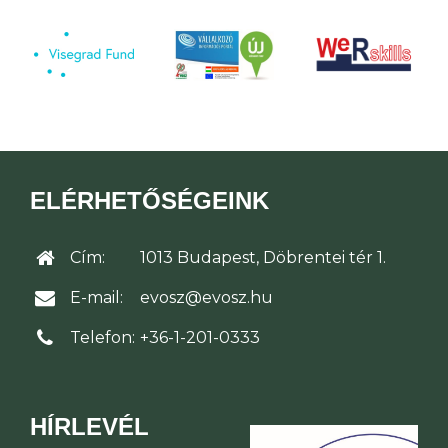
ELÉRHETŐSÉGEINK
Cím:
1013 Budapest, Döbrentei tér 1.
E-mail:
evosz@evosz.hu
Telefon:
+36-1-201-0333
HÍRLEVÉL