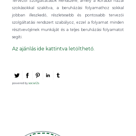
Tervezői Szolgáltatások Rendszere, amely a korábbi hazai
szokásokkal szakítva, a beruházási folyamathoz sokkal
jobban illeszkedő, részletesebb és pontosabb tervezői
szolgáltatási rendszert szabályoz, ezzel a folyamat minden
résztvevőjének munkáját és a teljes beruházási folyamatot
segíti.
Az ajánlás ide kattintva letölthető.
powered by
social2s