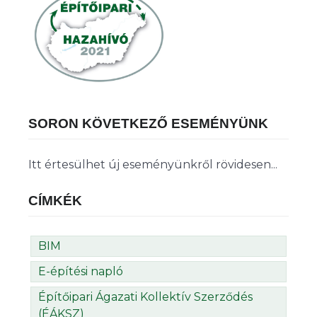
SORON KÖVETKEZŐ ESEMÉNYÜNK
Itt értesülhet új eseményünkről rövidesen...
CÍMKÉK
BIM
E-építési napló
Építőipari Ágazati Kollektív Szerződés
(ÉÁKSZ)