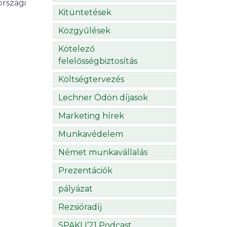
rszági
Kitüntetések
Közgyűlések
Kötelező
felelősségbiztosítás
Költségtervezés
Lechner Ödön díjasok
Marketing hírek
Munkavédelem
Német munkavállalás
Prezentációk
pályázat
Rezsióradíj
SPAKLI’21 Podcast