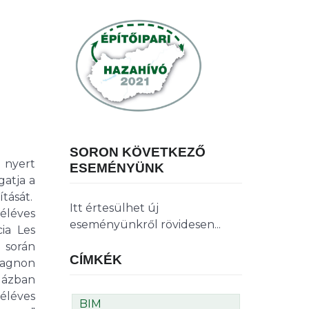
SORON KÖVETKEZŐ
 nyert
ESEMÉNYÜNK
gatja a
tását.
Itt értesülhet új
féléves
eseményünkről rövidesen...
ia Les
során
CÍMKÉK
pagnon
Házban
éléves
BIM