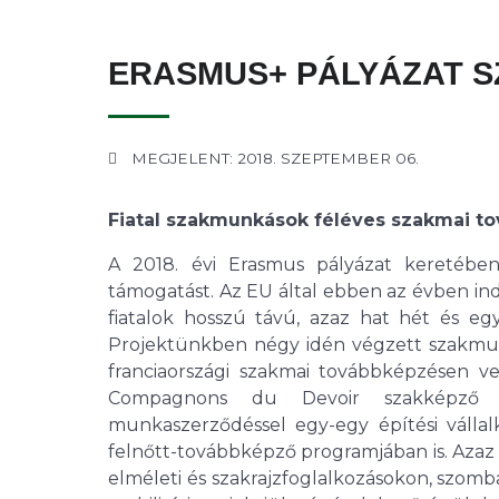
ERASMUS+ PÁLYÁZAT 
MEGJELENT: 2018. SZEPTEMBER 06.
Fiatal szakmunkások féléves szakmai t
A 2018. évi Erasmus pályázat keretébe
támogatást. Az EU által ebben az évben ind
fiatalok hosszú távú, azaz hat hét és egy
Projektünkben négy idén végzett szakmunkás
franciaországi szakmai továbbképzésen v
Compagnons du Devoir szakképző in
munkaszerződéssel egy-egy építési válla
felnőtt-továbbképző programjában is. Aza
elméleti és szakrajzfoglalkozásokon, szom