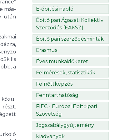
rance”
E-építési napló
te más-
v után
Építőipari Ágazati Kollektív
Szerződés (ÉÁKSZ)
zakmai
Építőipari szerződésminták
ldázza,
Erasmus
senyző
Skills
Éves munkaidőkeret
több, a
Felmérések, statisztikák
Felnőttképzés
Fenntarthatóság
 közül
FIEC - Európai Építőipari
részt.
Szövetség
gzett
Jogszabálygyűjtemény
burkoló
Kiadványok