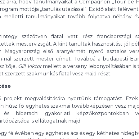
lesz arra, hogy tanulmányaikat a Compagnon „Tour de F
ogram mottója „tanulás utazással”. Ez idő alatt féléven
 melletti tanulmányaikat tovább folytatva néhány é
egy százötven fiatal vett rész franciaországi s
tek mestervizsgát. A kint tanultak hasznosítást jól pé
n Magyarország első aranyérmét nyerő asztalos ver
nál szerzett mester címet. Továbbá a budapesti Euro
zítője,
Gill Viktor
mellett a verseny lebonyolításában is 
 szerzett szakmunkás fiatal vesz majd részt.
zése
 projekt megvalósítására nyertünk támogatást. Ezek
 húsz fő egyhetes szakmai továbbképzésen vesz majd 
és biberachi gyakorlati képzőközpontokban vé
tóbázisába is ellátogatnak majd.
ő egy félévében egy egyhetes ács és egy kéthetes hideg