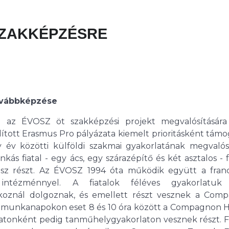
SZAKKÉPZÉSRE
ovábbképzése
n az ÉVOSZ öt szakképzési projekt megvalósítására
ított Erasmus Pro pályázata kiemelt prioritásként támo
 év közötti külföldi szakmai gyakorlatának megvalósí
 fiatal - egy ács, egy szárazépítő és két asztalos - 
esz részt. Az ÉVOSZ 1994 óta működik együtt a franc
tézménnyel. A fiatalok féléves gyakorlatuk 
lkoznál dolgoznak, és emellett részt vesznek a Com
z munkanapokon eset 8 és 10 óra között a Compagnon 
batonként pedig tanműhelygyakorlaton vesznek részt. F