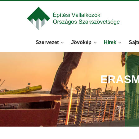
Szervezet
Jövőkép
Hírek
Sajt
ERASM