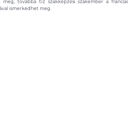
 meg, továbbá tíz szakképzési szakember a franciao
ával ismerkedhet meg.