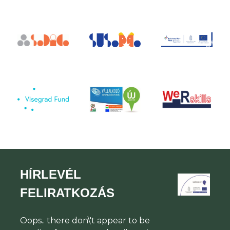
HÍRLEVÉL
FELIRATKOZÁS
Oops.. there don\'t appear to be