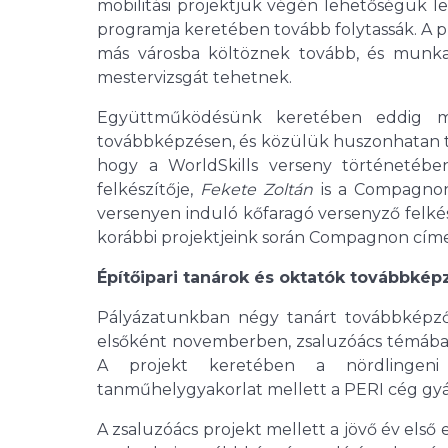
mobilitási projektjük végén lehetőségük 
programja keretében tovább folytassák. A pr
más városba költöznek tovább, és munka
mestervizsgát tehetnek.
Együttműködésünk keretében eddig mint
továbbképzésen, és közülük huszonhatan tet
hogy a WorldSkills verseny történetébe
felkészítője,
Fekete Zoltán
is a Compagnon-
versenyen induló kőfaragó versenyző felkés
korábbi projektjeink során Compagnon címet
Építőipari tanárok és oktatók továbbkép
Pályázatunkban négy tanárt továbbképző
elsőként novemberben, zsaluzóács témában
A projekt keretében a nördlingeni 
tanműhelygyakorlat mellett a PERI cég gyár
A zsaluzóács projekt mellett a jövő év els