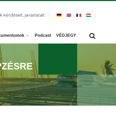
k kérdéseit, javaslatait
kumentumok
Podcast
VÉDJEGY
Keresés
KERESÉS
PZÉSRE