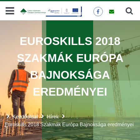
Keresés
KERESÉS
EUROSKILLS 2018
SZAKMÁK EURÓPA
BAJNOKSÁGA
EREDMÉNYEI
Kezdőoldal
Hírek
Euroskills 2018 Szakmák Európa Bajnoksága eredményei