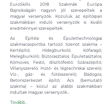
EuroSkills 2018 Szakmák Európa
Bajnokságán nagyon jól szerepeltek a
magyar versenyzők. Közülük az építőipari
szakmákban induló versenyzők is kiváló
eredménnyel szerepeltek.
Az Építési és Épülettechnológiai
szakmacsoportba tartozó tizenöt szakma –
Kertépítő; Hidegburkoló; Kőfaragó;
Melegburkoló; Bútorasztalos; Épületasztalos;
Kőműves; Festő, díszítőfestő; Szárazépítő;
Villanyszerelő; Hűtő- és légtechnikai szerelő;
Víz-, gáz- és fűtésszerelő; Bádogos;
Betonszerkezet építő; Ács (bemutató
szakma) – közül az alábbi szakmákban
indultak magyar versenyzők...
Tovább...