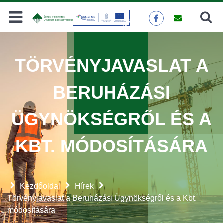
Keresés
KERESÉS
TÖRVÉNYJAVASLAT A
BERUHÁZÁSI
ÜGYNÖKSÉGRŐL ÉS A
KBT. MÓDOSÍTÁSÁRA
Kezdőoldal
Hírek
Törvényjavaslat a Beruházási Ügynökségről és a Kbt.
módosítására