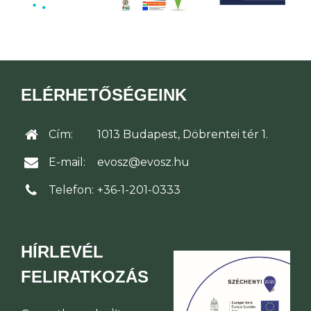
ELÉRHETŐSÉGEINK
Cím:
1013 Budapest, Döbrentei tér 1.
E-mail:
evosz@evosz.hu
Telefon:
+36-1-201-0333
HÍRLEVÉL
FELIRATKOZÁS