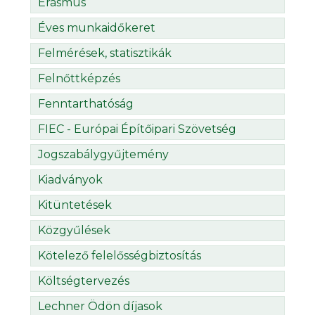
Erasmus
Éves munkaidőkeret
Felmérések, statisztikák
Felnőttképzés
Fenntarthatóság
FIEC - Európai Építőipari Szövetség
Jogszabálygyűjtemény
Kiadványok
Kitüntetések
Közgyűlések
Kötelező felelősségbiztosítás
Költségtervezés
Lechner Ödön díjasok