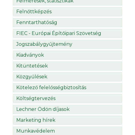
Felmérések, statisztikák
Felnőttképzés
Fenntarthatóság
FIEC - Európai Építőipari Szövetség
Jogszabálygyűjtemény
Kiadványok
Kitüntetések
Közgyűlések
Kötelező felelősségbiztosítás
Költségtervezés
Lechner Ödön díjasok
Marketing hírek
Munkavédelem