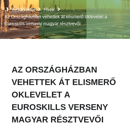
Kezdőoldal
Hírek
Az Országházban vehettek át elismerő oklevelet a
Euroskills verseny magyar résztvevői
AZ ORSZÁGHÁZBAN
VEHETTEK ÁT ELISMERŐ
OKLEVELET A
EUROSKILLS VERSENY
MAGYAR RÉSZTVEVŐI