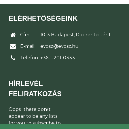
ELÉRHETŐSÉGEINK
Cím:
1013 Budapest, Döbrentei tér 1.
E-mail:
evosz@evosz.hu
Telefon:
+36-1-201-0333
HÍRLEVÉL
FELIRATKOZÁS
Oops.. there don\'t
appear to be any lists
for you to subscribe to!