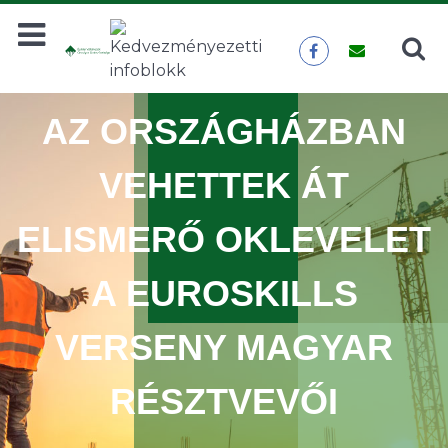
Keresés
KERESÉS
AZ ORSZÁGHÁZBAN
VEHETTEK ÁT
ELISMERŐ OKLEVELET
A EUROSKILLS
VERSENY MAGYAR
RÉSZTVEVŐI