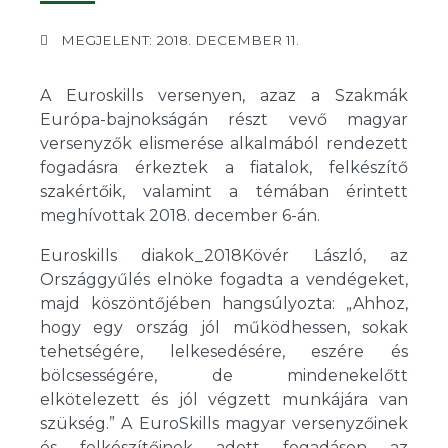
MEGJELENT: 2018. DECEMBER 11.
A Euroskills versenyen, azaz a Szakmák
Európa-bajnokságán részt vevő magyar
versenyzők elismerése alkalmából rendezett
fogadásra érkeztek a fiatalok, felkészítő
szakértőik, valamint a témában érintett
meghívottak 2018. december 6-án.
Euroskills diakok_2018Kövér László, az
Országgyűlés elnöke fogadta a vendégeket,
majd köszöntőjében hangsúlyozta: „Ahhoz,
hogy egy ország jól működhessen, sokak
tehetségére, lelkesedésére, eszére és
bölcsességére, de mindenekelőtt
elkötelezett és jól végzett munkájára van
szükség.” A EuroSkills magyar versenyzőinek
és felkészítőinek adott fogadáson az