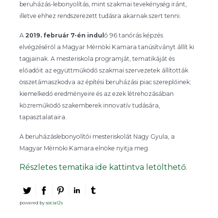
beruházás-lebonyolítás, mint szakmai tevekénység iránt,
illetve ehhez rendszerezett tudásra akarnak szert tenni.
A
2019. február 7-én indul
ó 96 tanórás képzés
elvégzéséről a Magyar Mérnöki Kamara tanúsítványt állít ki
tagjainak. A mesteriskola programját, tematikáját és
előadóit az együttműködő szakmai szervezetek állították
összetámaszkodva az építési beruházási piac szereplőinek;
kiemelkedő eredményeire és az ezek létrehozásában
közreműködő szakemberek innovatív tudására,
tapasztalataira.
A beruházáslebonyolítói mesteriskolát Nagy Gyula, a
Magyar Mérnöki Kamara elnöke nyitja meg.
Részletes tematika ide kattintva letölthető.
powered by
social2s