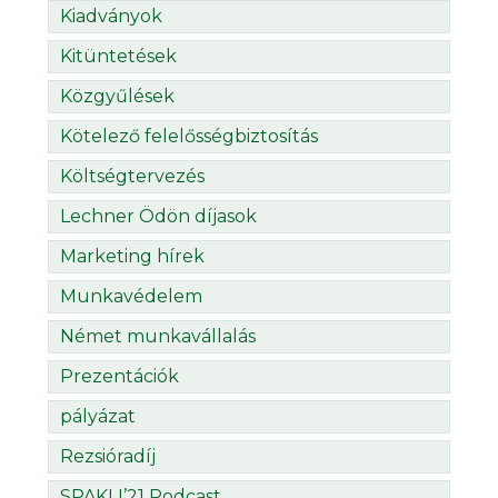
Kiadványok
Kitüntetések
Közgyűlések
Kötelező felelősségbiztosítás
Költségtervezés
Lechner Ödön díjasok
Marketing hírek
Munkavédelem
Német munkavállalás
Prezentációk
pályázat
Rezsióradíj
SPAKLI’21 Podcast