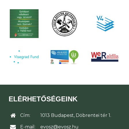
ELÉRHETŐSÉGEINK
Cím:
1013 Budapest, Döbrentei tér 1.
E-mail:
evosz@evosz.hu