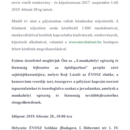
nevet viselő rendezvény - és képzéssorozat 2017. szeptember 1-től
2019. február 28-ig tartott.
Másfél év alatt a pályázatban vállalt feladatokat teljesítették. A
feladatok teljesítése során körülbelül 1.000 munkáltatóval,
munkavállalóval kerültek kapcsolatba kiadványaik, rendezvényeik,
képzéseik alkalmával, valamint a
www.nincsbaleset.hu
honlapon
feltett kérdések megválaszolásával.
Ezúton tisztelettel meghívjuk Önt az „A munkahelyi egészség és
biztonság fejlesztése az építőiparban” projekt záró
sajtótájékoztatójára, melyet Koji László az ÉVOSZ elnöke, a
konzorcium vezetője tart, összegezve a pályázat kapcsán szerzett
tapasztalatokat és összefoglalva azokat a javaslatokat, amelyek a
munkahelyi egészség és biztonság továbbfejlesztéséhez
elengedhetetlenek.
Időpont: 2019. február 28., 10:00 óra
Helyszín: ÉVOSZ Székház (Budapest, I. Döbrentei tér 1. IV.