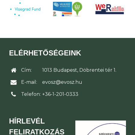
ELÉRHETŐSÉGEINK
Cím:
1013 Budapest, Döbrentei tér 1.
E-mail:
evosz@evosz.hu
Telefon:
+36-1-201-0333
HÍRLEVÉL
FELIRATKOZÁS