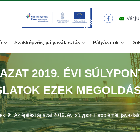
Várju
ó
Szakképzés, pályaválasztás
Pályázatok
Do
GAZAT 2019. ÉVI SÚLYPON
SLATOK EZEK MEGOLDÁ
rek
Az építési ágazat 2019. évi súlyponti problémái, javasl