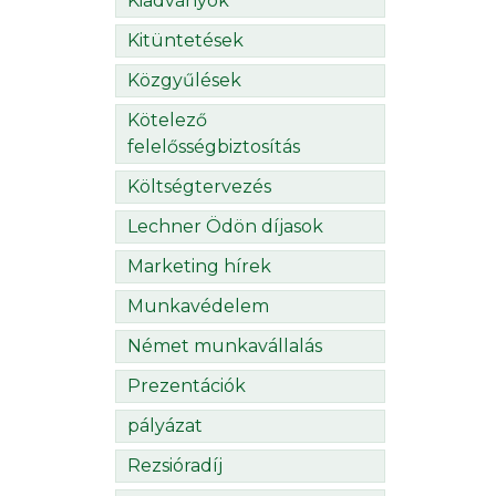
Kiadványok
Kitüntetések
Közgyűlések
Kötelező
felelősségbiztosítás
Költségtervezés
Lechner Ödön díjasok
Marketing hírek
Munkavédelem
Német munkavállalás
Prezentációk
pályázat
Rezsióradíj