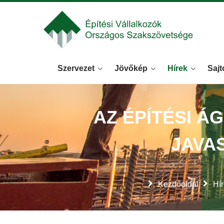
Szervezet
Jövőkép
Hírek
Sajt
AZ ÉPÍTÉSI Á
JAVA
Kezdőoldal
Hí