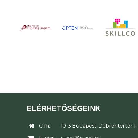
ELÉRHETŐSÉGEINK
Cím:
1013 Budapest, Döbrentei tér 1.