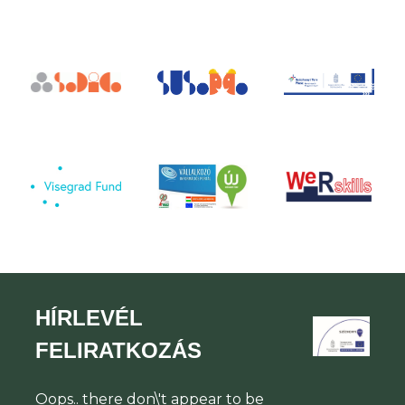
HÍRLEVÉL
FELIRATKOZÁS
Oops.. there don\'t appear to be