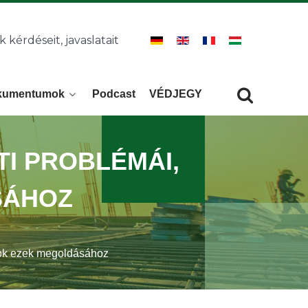
k kérdéseit, javaslatait
kumentumok
Podcast
VÉDJEGY
Keresés
KERESÉS
TI PROBLÉMÁI,
SÁHOZ
atok ezek megoldásához