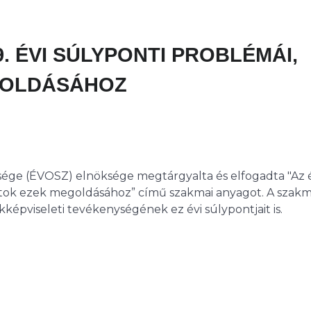
9. ÉVI SÚLYPONTI PROBLÉMÁI,
GOLDÁSÁHOZ
sége (ÉVOSZ) elnöksége megtárgyalta és elfogadta "Az é
slatok ezek megoldásához” című szakmai anyagot. A szakm
épviseleti tevékenységének ez évi súlypontjait is.