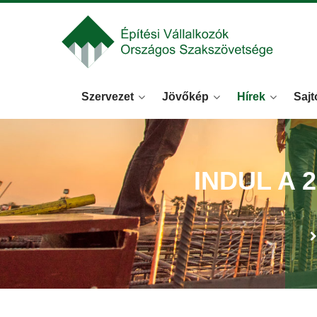
Szervezet
Jövőkép
Hírek
Sajt
INDUL A 