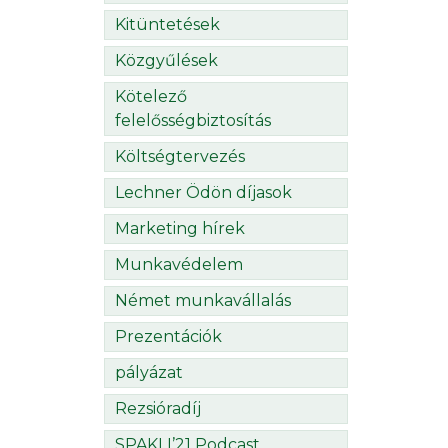
Kitüntetések
Közgyűlések
Kötelező
felelősségbiztosítás
Költségtervezés
Lechner Ödön díjasok
Marketing hírek
Munkavédelem
Német munkavállalás
Prezentációk
pályázat
Rezsióradíj
SPAKLI’21 Podcast