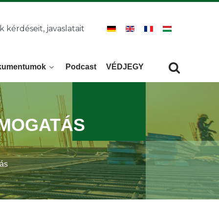
k kérdéseit, javaslatait
kumentumok
Podcast
VÉDJEGY
Keresés
KERESÉS
TÁMOGATÁS
tás