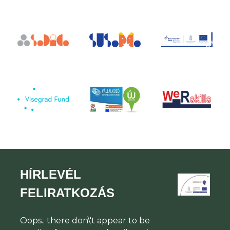
HÍRLEVÉL
FELIRATKOZÁS
Oops.. there don\'t appear to be