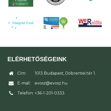
ELÉRHETŐSÉGEINK
Cím:
1013 Budapest, Döbrentei tér 1.
E-mail:
evosz@evosz.hu
Telefon:
+36-1-201-0333