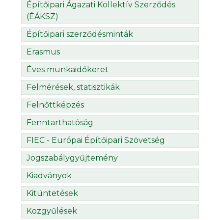
Építőipari Ágazati Kollektív Szerződés
(ÉÁKSZ)
Építőipari szerződésminták
Erasmus
Éves munkaidőkeret
Felmérések, statisztikák
Felnőttképzés
Fenntarthatóság
FIEC - Európai Építőipari Szövetség
Jogszabálygyűjtemény
Kiadványok
Kitüntetések
Közgyűlések