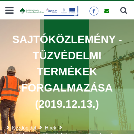
Keresés
KERESÉS
SAJTÓKÖZLEMÉNY -
TŰZVÉDELMI
TERMÉKEK
FORGALMAZÁSA
(2019.12.13.)
Kezdőoldal
Hírek