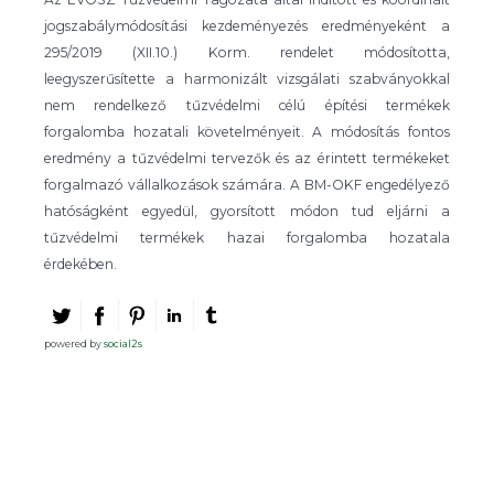
jogszabálymódosítási kezdeményezés eredményeként a
295/2019 (XII.10.) Korm. rendelet módosította,
leegyszerűsítette a harmonizált vizsgálati szabványokkal
nem rendelkező tűzvédelmi célú építési termékek
forgalomba hozatali követelményeit. A módosítás fontos
eredmény a tűzvédelmi tervezők és az érintett termékeket
forgalmazó vállalkozások számára. A BM-OKF engedélyező
hatóságként egyedül, gyorsított módon tud eljárni a
tűzvédelmi termékek hazai forgalomba hozatala
érdekében.
powered by
social2s