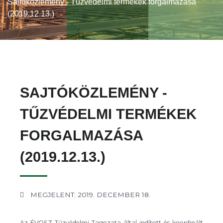
Sajtóközlemény - Tűzvédelmi termékek forgalmazása
(2019.12.13.)
SAJTÓKÖZLEMÉNY -
TŰZVÉDELMI TERMÉKEK
FORGALMAZÁSA
(2019.12.13.)
MEGJELENT: 2019. DECEMBER 18.
Az ÉVOSZ Tűzvédelmi Tagozata által indított és koordinált