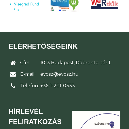
ELÉRHETŐSÉGEINK
Cím:
1013 Budapest, Döbrentei tér 1.
E-mail:
evosz@evosz.hu
Telefon:
+36-1-201-0333
HÍRLEVÉL
FELIRATKOZÁS