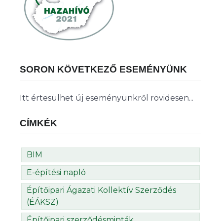
SORON KÖVETKEZŐ ESEMÉNYÜNK
Itt értesülhet új eseményünkről rövidesen...
CÍMKÉK
BIM
E-építési napló
Építőipari Ágazati Kollektív Szerződés
(ÉÁKSZ)
Építőipari szerződésminták