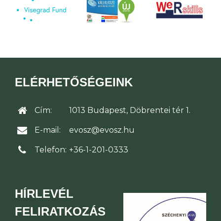
ELÉRHETŐSÉGEINK
Cím:
1013 Budapest, Döbrentei tér 1.
E-mail:
evosz@evosz.hu
Telefon:
+36-1-201-0333
HÍRLEVÉL
FELIRATKOZÁS