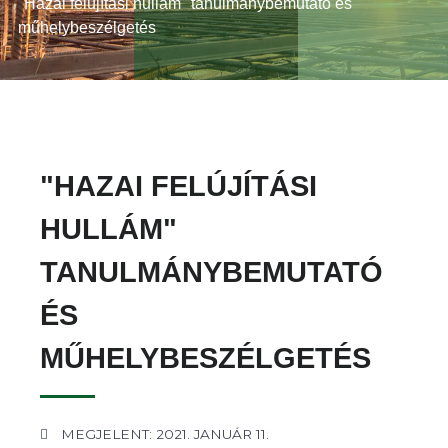
"Hazai felújítási hullám" tanulmánybemutató és
műhelybeszélgetés
"HAZAI FELÚJÍTÁSI
HULLÁM"
TANULMÁNYBEMUTATÓ
ÉS
MŰHELYBESZÉLGETÉS
MEGJELENT: 2021. JANUÁR 11.