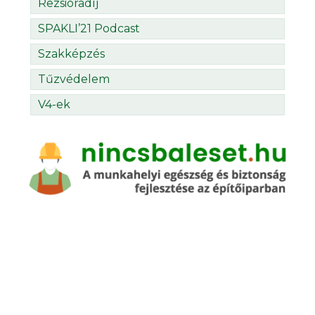
Rezsióradíj
SPAKLI’21 Podcast
Szakképzés
Tűzvédelem
V4-ek