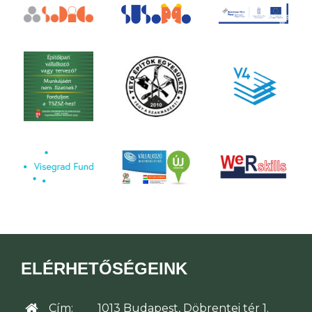
ELÉRHETŐSÉGEINK
Cím:
1013 Budapest, Döbrentei tér 1.