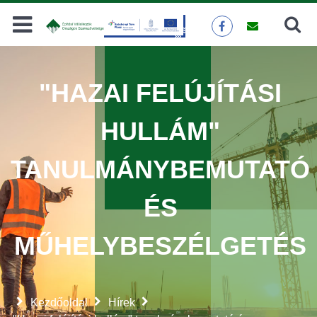
Keresés
KERESÉS
"HAZAI FELÚJÍTÁSI
HULLÁM"
TANULMÁNYBEMUTATÓ
ÉS
MŰHELYBESZÉLGETÉS
Kezdőoldal
Hírek