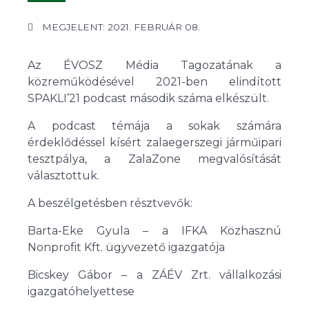
MEGJELENT: 2021. FEBRUÁR 08.
Az ÉVOSZ Média Tagozatának a
közreműködésével 2021-ben elindított
SPAKLI’21 podcast második száma elkészült.
A podcast témája a sokak számára
érdeklődéssel kísért zalaegerszegi járműipari
tesztpálya, a ZalaZone megvalósítását
választottuk.
A beszélgetésben résztvevők:
Barta-Eke Gyula – a IFKA Közhasznú
Nonprofit Kft. ügyvezető igazgatója
Bicskey Gábor – a ZÁÉV Zrt. vállalkozási
igazgatóhelyettese