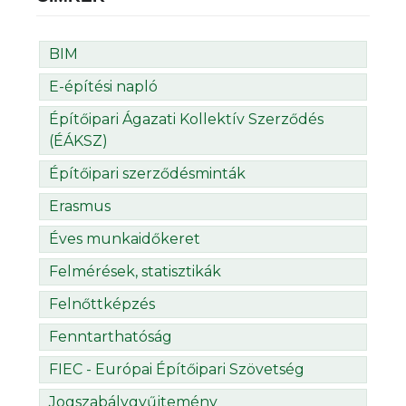
BIM
E-építési napló
Építőipari Ágazati Kollektív Szerződés
(ÉÁKSZ)
Építőipari szerződésminták
Erasmus
Éves munkaidőkeret
Felmérések, statisztikák
Felnőttképzés
Fenntarthatóság
FIEC - Európai Építőipari Szövetség
Jogszabálygyűjtemény