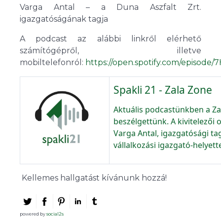
Varga Antal – a Duna Aszfalt Zrt.
igazgatóságának tagja
A podcast az alábbi linkről elérhető
számítógépről, illetve
mobiltelefonról:
https://open.spotify.com/epis
Spakli 21 - Zala Zone
Aktuális podcastünkben a Za
beszélgettünk. A kivitelezői o
Varga Antal, igazgatósági tag
vállalkozási igazgató-helyett
Közhasznú Nonprofit Kft.-tő
igazgató vett részt a beszélg
Kellemes hallgatást kívánunk hozzá!
powered by
social2s