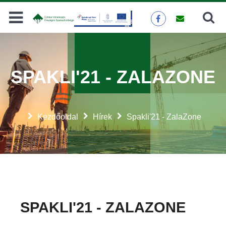
Keresés
KERESÉS
SPAKLI'21 - ZALAZONE
Kezdőoldal
Hírek
Spakli'21 - ZalaZone
SPAKLI'21 - ZALAZONE