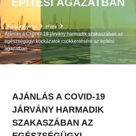
ÉPÍTÉSI ÁGAZATBAN
Kezdőoldal
Hírek
Ajánlás a COVID-19 járvány harmadik szakaszában az
egészségügyi kockázatok csökkentésére az építési
ágazatban
AJÁNLÁS A COVID-19
JÁRVÁNY HARMADIK
SZAKASZÁBAN AZ
EGÉSZSÉGÜGYI