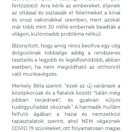
fertőzéstől. Arra kérik az embereket, éljenek
az oltással és oszlassák el félelmeiket a kínai
és orosz vakcinákkal szemben, mert azokat
már több mint 30 millió embernek beadták a
világon, különösebb probléma nélkül.
Bizonyított, hogy amíg nincs beoltva egy cég
dolgozóinak többsége addig a rendszeres
tesztelés a legjobb és legkifizetődőbb, abban
esetben, ha nem megoldható az otthonról
való munkavégzés.
Merkely Béla szerint: “ezek az új variánsok a
középkorúak és a fiatalok között "talán még
jobban terjednek", és gyakran súlyos
tüdőgyulladást okoznak.” A harmadik hullám
felfutó ágában a hazai és nemzetközi
tapasztalatok szerint, ahol NEM végeznek
COVID 19 szűréseket, ott folyamatosan magas