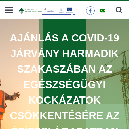
Keresés
KERESÉS
AJÁNLÁS A COVID-19
JÁRVÁNY HARMADIK
SZAKASZÁBAN AZ
EGÉSZSÉGÜGYI
KOCKÁZATOK
CSÖKKENTÉSÉRE AZ