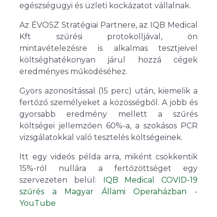
egészségügyi és üzleti kockázatot vállalnak.
Az ÉVOSZ Stratégiai Partnere, az IQB Medical
Kft szűrési protokolljával, ön
mintavételezésre is alkalmas tesztjeivel
költséghatékonyan járul hozzá cégek
eredményes működéséhez.
Gyors azonosítással (15 perc) után, kiemelik a
fertőző személyeket a közösségből. A jobb és
gyorsabb eredmény mellett a szűrés
költségei jellemzően 60%-a, a szokásos PCR
vizsgálatokkal való tesztelés költségeinek.
Itt egy videós példa arra, miként csökkentik
15%-ról nullára a fertőzöttséget egy
szervezeten belül:
IQB Medical COVID-19
szűrés a Magyar Állami Operaházban -
YouTube