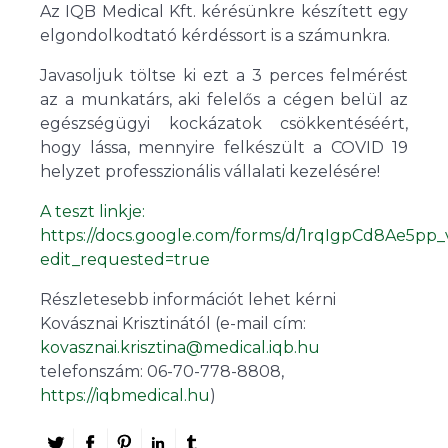
Az IQB Medical Kft. kérésünkre készített egy
elgondolkodtató kérdéssort is a számunkra.
Javasoljuk töltse ki ezt a 3 perces felmérést
az a munkatárs, aki felelős a cégen belül az
egészségügyi kockázatok csökkentéséért,
hogy lássa, mennyire felkészült a COVID 19
helyzet professzionális vállalati kezelésére!
A teszt linkje:
https://docs.google.com/forms/d/1rqIgpCd8Ae
edit_requested=true
Részletesebb információt lehet kérni
Kovásznai Krisztinától (e-mail cím:
kovasznai.krisztina@medical.iqb.hu
telefonszám: 06-70-778-8808,
https://iqbmedical.hu
)