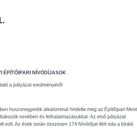
.
VI ÉPÍTŐIPARI NÍVÓDÍJASOK
tató a pályázat eredményéről
évben huszonegyedik alkalommal hirdette meg az Építőipari Mest
tlakozók nevében és felhatalmazásukkal. Az első pályázat
t volt. Az évek során összesen 174 Nívódíjat ítélt oda a bíráló