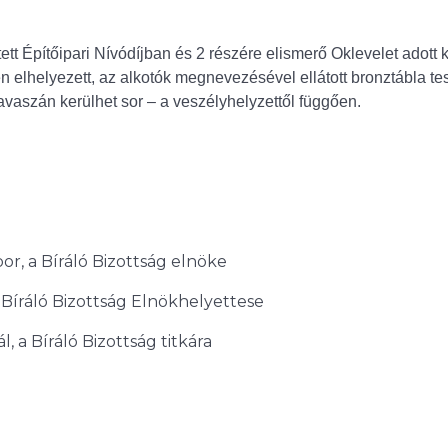
tt javaslatokat.
tt Építőipari Nívódíjban és 2 részére elismerő Oklevelet adott k
n elhelyezett, az alkotók megnevezésével ellátott bronztábla tes
vaszán kerülhet sor – a veszélyhelyzettől függően.
or, a Bíráló Bizottság elnöke
a Bíráló Bizottság Elnökhelyettese
ál, a Bíráló Bizottság titkára