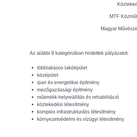
Közleked
MTF Közműte
Magyar Művészet
Az alábbi 8 kategóriában hirdettek pályázatot:
többlakásos lakóépület
középület
ipari és energetikai építmény
mezőgazdasági építmény
műemlék-helyreállítás és rehabilitáció
közlekedési létesítmény
komplex infrastrukturális létesítmény
környezetvédelmi és vízügyi létesítmény