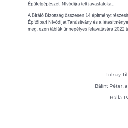
Épületgépészeti Nívódíjra te
A Bíráló Bizottság összesen 14 építményt részesíte
Építőipari Nívódíjat Tanúsítvány és a létesítménye
meg, ezen táblák ünnepélyes felavatására 2022 ta
Tolnay Tib
Bálint Péter, 
Hollai P