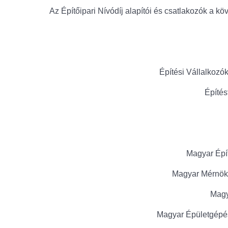
Az Építőipari Nívódíj alapítói és csatlakozók a kö
Építési Vállalkoz
Építé
Magyar Épí
Magyar Mérnök
Magy
Magyar Épületgépé