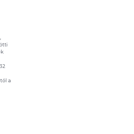
,
ötti
ek
632
tól a