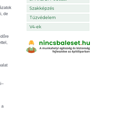
yázatok
Szakképzés
i, de
Tűzvédelem
V4-ek
időre
ttel,
alat
i–
 a