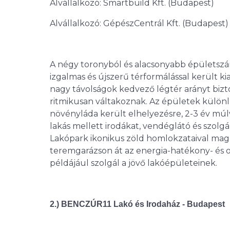
Alvállalkozó: Smartbuild Kft. (Budapest)
Alvállalkozó: GépészCentrál Kft. (Budapest)
A négy toronyból és alacsonyabb épületszár
izgalmas és újszerű térformálással került ki
nagy távolságok kedvező légtér arányt bizt
ritmikusan váltakoznak. Az épületek különl
növényláda került elhelyezésre, 2-3 év múl
lakás mellett irodákat, vendéglátó és szol
Lakópark ikonikus zöld homlokzataival magas
teremgarázson át az energia-hatékony- és 
példájául szolgál a jövő lakóépületeinek.
2.) BENCZÚR11 Lakó és Irodaház - Budapest