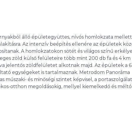
nyakból álló épületegyüttes, nívós homlokzata mellett
alakításra. Az intenzív beépítés ellenére az épületek köz
osítanak. A homlokzatokon sötét és világos színű erkély
eges zöld külső felületeire több mint 200 db fa és 4 km
va jelentős zöldfelületet alkotnak majd. Az épületek a 
gáltató egységeket is tartalmaznak. Metrodom Panoráma
 műszaki- és minőségi szintet képvisel, a portaszolgálat
okos-otthon megoldásokig, mellyel kiemelkedő és méltó