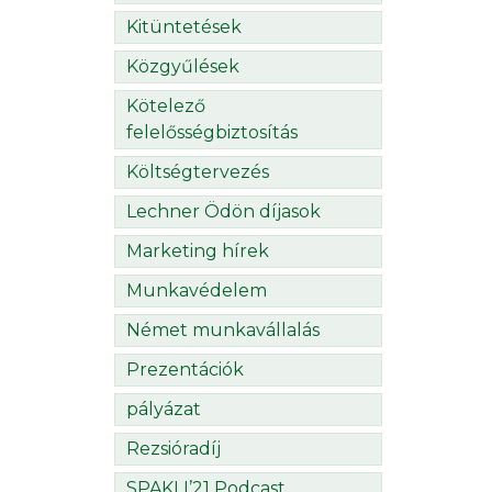
Kitüntetések
Közgyűlések
Kötelező
felelősségbiztosítás
Költségtervezés
Lechner Ödön díjasok
Marketing hírek
Munkavédelem
Német munkavállalás
Prezentációk
pályázat
Rezsióradíj
SPAKLI’21 Podcast