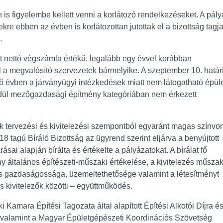
n is figyelembe kellett venni a korlátozó rendelkezéseket. A pál
kre ebben az évben is korlátozottan jutottak el a bizottság tagja
.
Ft nettó végszámla értékű, legalább egy évvel korábban
l a megvalósító szervezetek bármelyike. A szeptember 10. határ
ő évben a járványügyi intézkedések miatt nem látogatható épüle
yedül mezőgazdasági építmény kategóriában nem érkezett
k tervezési és kivitelezési szempontból egyaránt magas színvon
ó 18 tagú Bíráló Bizottság az ügyrend szerint eljárva a benyújtott
ásai alapján bírálta és értékelte a pályázatokat. A bírálat fő
y általános építészeti-műszaki értékelése, a kivitelezés műszak
s gazdaságossága, üzemeltethetősége valamint a létesítményt
és kivitelezők közötti – együttműködés.
Kamara Építési Tagozata által alapított Építési Alkotói Díjra és
, valamint a Magyar Épületgépészeti Koordinációs Szövetség