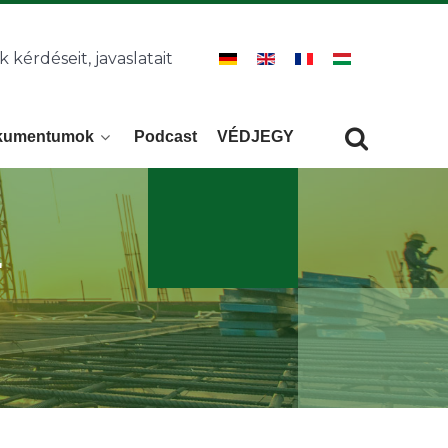
k kérdéseit, javaslatait
kumentumok
Podcast
VÉDJEGY
Keresés
KERESÉS
.