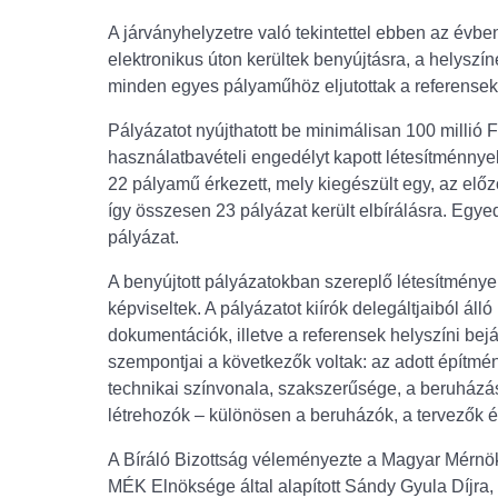
A járványhelyzetre való tekintettel ebben az évbe
elektronikus úton kerültek benyújtásra, a helyszíne
minden egyes pályaműhöz eljutottak a referensek
Pályázatot nyújthatott be minimálisan 100 millió 
használatbavételi engedélyt kapott létesítménnye
22 pályamű érkezett, mely kiegészült egy, az előz
így összesen 23 pályázat került elbírálásra. Eg
pályázat.
A benyújtott pályázatokban szereplő létesítménye
képviseltek. A pályázatot kiírók delegáltjaiból áll
dokumentációk, illetve a referensek helyszíni bejár
szempontjai a következők voltak: az adott építmén
technikai színvonala, szakszerűsége, a beruházá
létrehozók – különösen a beruházók, a tervezők 
A Bíráló Bizottság véleményezte a Magyar Mérnöki 
MÉK Elnöksége által alapított Sándy Gyula Díjra