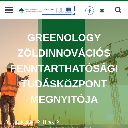
Keresés
KERESÉS
GREENOLOGY
ZÖLDINNOVÁCIÓS
FENNTARTHATÓSÁGI
TUDÁSKÖZPONT
MEGNYITÓJA
Kezdőoldal
Hírek