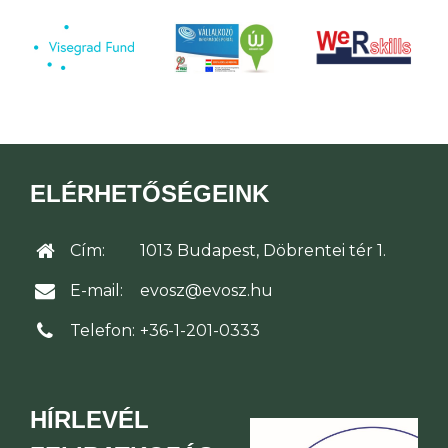
ELÉRHETŐSÉGEINK
Cím:
1013 Budapest, Döbrentei tér 1.
E-mail:
evosz@evosz.hu
Telefon:
+36-1-201-0333
HÍRLEVÉL