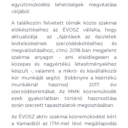
együttműködési lehetőségek megvitatása
céljából.
A találkozón felvetett témák közös szakmai
előkészítéséhez az ÉVOSZ vállalta, hogy
aktualizálja az „Ajánlások az épületek
kivitelezésének szerződéskötéséhez és
megvalósításához„ című 2018-ban megjelent
szakmai anyagot - ami elsődlegesen a
közepes és nagyértékű létesítményekhez
készült -, valamint a mikró- és kisvállalkozói
kör munkáját segítő (többnyire a kisértékű
munkáknál hasznos) 2017. évi
szerződésmintákat. Az MMK közreműködik
ezek gyakorlatban történő hasznosítása
során szerzett tapasztalatok megosztásában.
Az ÉVOSZ aktív szakmai közreműködést kért
a Kamarától az ITM-mel lévő megállapodás