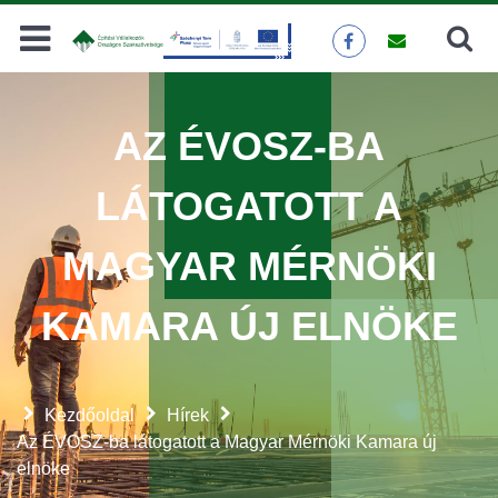
Keresés
KERESÉS
AZ ÉVOSZ-BA
LÁTOGATOTT A
MAGYAR MÉRNÖKI
KAMARA ÚJ ELNÖKE
Kezdőoldal
Hírek
Az ÉVOSZ-ba látogatott a Magyar Mérnöki Kamara új
elnöke