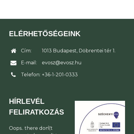
ELÉRHETŐSÉGEINK
Cím:
1013 Budapest, Döbrentei tér 1.
E-mail:
evosz@evosz.hu
Telefon:
+36-1-201-0333
HÍRLEVÉL
FELIRATKOZÁS
Oops.. there don\'t