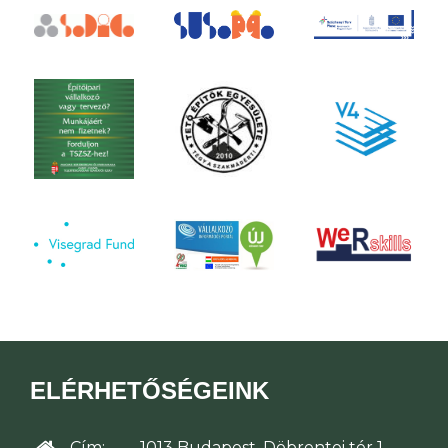
ELÉRHETŐSÉGEINK
Cím:
1013 Budapest, Döbrentei tér 1.