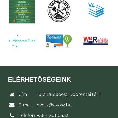
ELÉRHETŐSÉGEINK
Cím:
1013 Budapest, Döbrentei tér 1.
E-mail:
evosz@evosz.hu
Telefon:
+36-1-201-0333