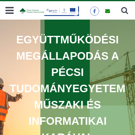
Keresés
KERESÉS
EGYÜTTMŰKÖDÉSI
MEGÁLLAPODÁS A
PÉCSI
TUDOMÁNYEGYETEM
MŰSZAKI ÉS
INFORMATIKAI