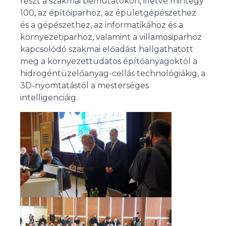
részt a szakmai bemutatókon, illetve mintegy
100, az építőiparhoz, az épületgépészethez
és a gépészethez, az informatikához és a
környezetiparhoz, valamint a villamosiparhoz
kapcsolódó szakmai előadást hallgathatott
meg a környezettudatos építőanyagoktól a
hidrogéntüzelőanyag-cellás technológiákig, a
3D-nyomtatástól a mesterséges
intelligenciáig.