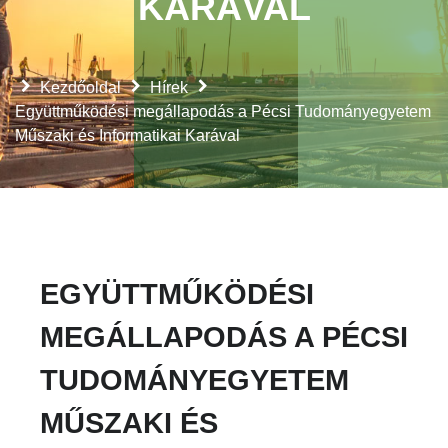
KARÁVAL
Kezdőoldal
Hírek
Együttműködési megállapodás a Pécsi Tudományegyetem
Műszaki és Informatikai Karával
EGYÜTTMŰKÖDÉSI
MEGÁLLAPODÁS A PÉCSI
TUDOMÁNYEGYETEM
MŰSZAKI ÉS