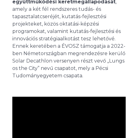
együttműködési keretmegállapodását
,
amely a két fél rendszeres tudás- és
tapasztalatcseréjét, kutatás-fejlesztési
projekteket, közös oktatási-képzési
programokat, valamint kutatás-fejlesztési és
innovációs stratégiaalkotást tesz lehetővé.
Ennek keretében a ÉVOSZ támogatja a 2022-
ben Németországban megrendezésre kerülő
Solar Decathlon versenyen részt vevő „Lungs
os the City” nevű csapatot, mely a Pécsi
Tudományegyetem csapata.