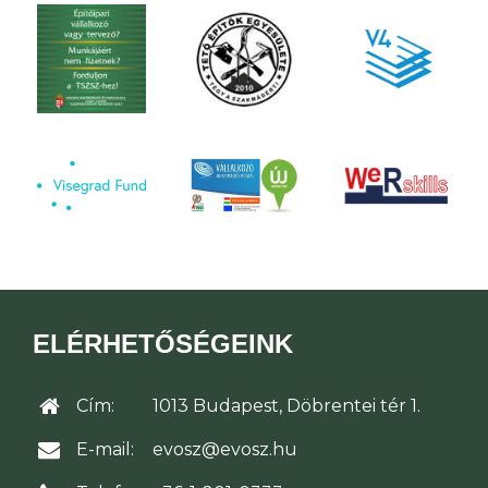
ELÉRHETŐSÉGEINK
Cím:
1013 Budapest, Döbrentei tér 1.
E-mail:
evosz@evosz.hu