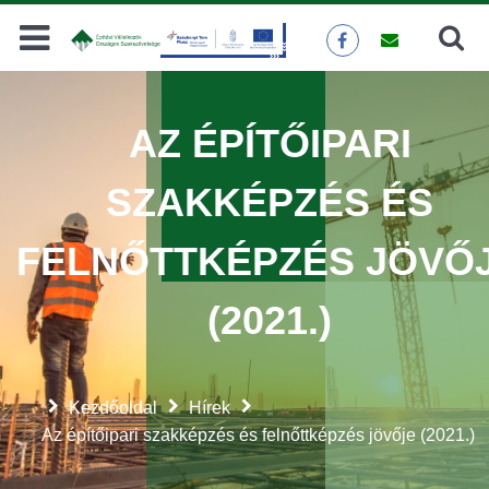
Keresés
KERESÉS
AZ ÉPÍTŐIPARI
SZAKKÉPZÉS ÉS
FELNŐTTKÉPZÉS JÖVŐ
(2021.)
Kezdőoldal
Hírek
Az építőipari szakképzés és felnőttképzés jövője (2021.)