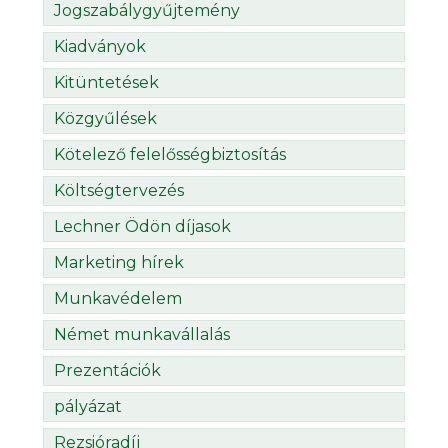
Jogszabálygyűjtemény
Kiadványok
Kitüntetések
Közgyűlések
Kötelező felelősségbiztosítás
Költségtervezés
Lechner Ödön díjasok
Marketing hírek
Munkavédelem
Német munkavállalás
Prezentációk
pályázat
Rezsióradíj