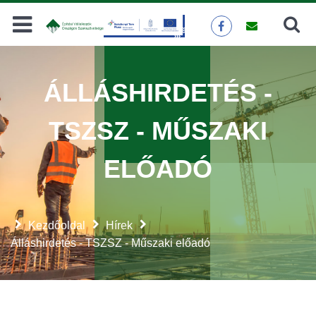
Keresés
KERESÉS
ÁLLÁSHIRDETÉS -
TSZSZ - MŰSZAKI
ELŐADÓ
Kezdőoldal
Hírek
Álláshirdetés - TSZSZ - Műszaki előadó