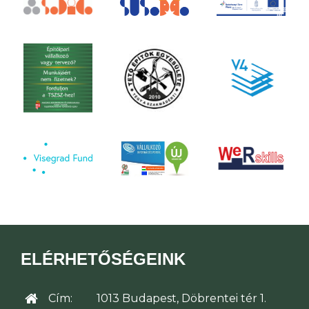
ELÉRHETŐSÉGEINK
Cím:
1013 Budapest, Döbrentei tér 1.