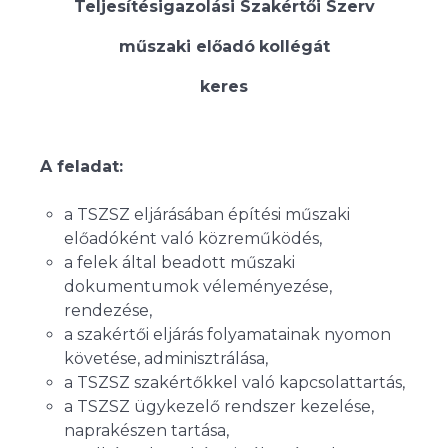
Teljesítésigazolási Szakértői Szerv
műszaki előadó
kollégát
keres
A feladat:
a TSZSZ eljárásában építési műszaki
előadóként való közreműködés,
a felek által beadott műszaki
dokumentumok véleményezése,
rendezése,
a szakértői eljárás folyamatainak nyomon
követése, adminisztrálása,
a TSZSZ szakértőkkel való kapcsolattartás,
a TSZSZ ügykezelő rendszer kezelése,
naprakészen tartása,