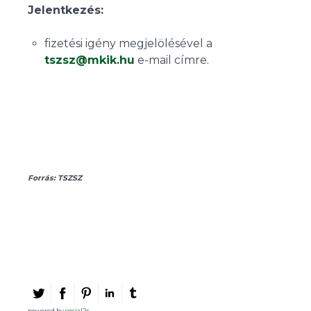
Jelentkezés:
fizetési igény megjelölésével a
tszsz@mkik.hu
e-mail címre.
Forrás: TSZSZ
powered by
social2s