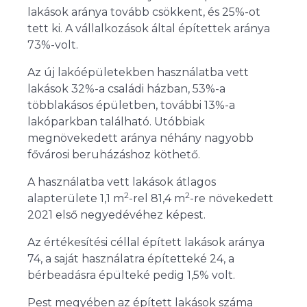
lakások aránya tovább csökkent, és 25
%-
ot
tett ki. A vállalkozások által építettek aránya
73
%-
volt.
Az új lakóépületekben használatba vett
lakások 32
%-
a családi házban, 53
%-
a
többlakásos épületben, további 13
%-
a
lakóparkban található. Utóbbiak
megnövekedett aránya néhány nagyobb
fővárosi beruházáshoz köthető.
A használatba vett lakások átlagos
2
2
alapterülete 1,1 m
-rel 81,4 m
-re növekedett
2021 első negyedévéhez képest.
Az értékesítési céllal épített lakások aránya
74, a saját használatra építetteké 24, a
bérbeadásra épülteké pedig 1,5% volt.
Pest megyében az épített lakások száma