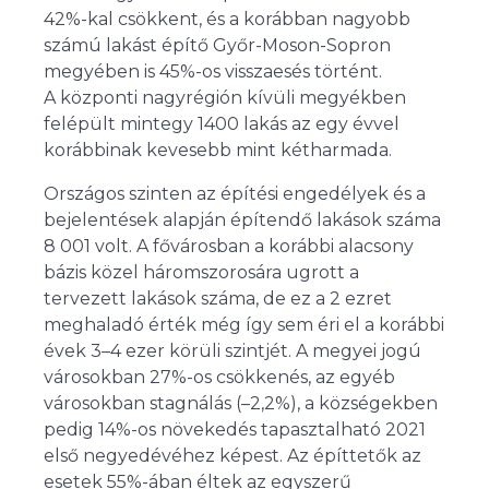
42
%-
kal csökkent, és a korábban nagyobb
számú lakást építő Győr-Moson-Sopron
megyében is 45
%-
os visszaesés történt.
A központi nagyrégión kívüli megyékben
felépült mintegy 1400 lakás az egy évvel
korábbinak kevesebb mint kétharmada.
Országos szinten az építési engedélyek és a
bejelentések alapján építendő lakások száma
8 001 volt. A fővárosban a korábbi alacsony
bázis közel háromszorosára ugrott a
tervezett lakások száma, de ez a 2 ezret
meghaladó érték még így sem éri el a korábbi
évek 3–4 ezer körüli szintjét. A megyei jogú
városokban 27
%-
os csökkenés, az egyéb
városokban stagnálás (–2,2%), a községekben
pedig 14
%-
os növekedés tapasztalható 2021
első negyedévéhez képest. Az építtetők az
esetek 55
%-
ában éltek az egyszerű