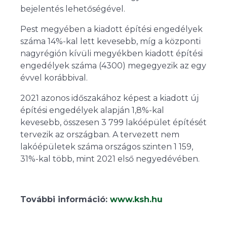
bejelentés lehetőségével.
Pest megyében a kiadott építési engedélyek
száma 14
%-
kal lett kevesebb, míg a központi
nagyrégión kívüli megyékben kiadott építési
engedélyek száma (4300) megegyezik az egy
évvel korábbival.
2021 azonos időszakához képest a kiadott új
építési engedélyek alapján 1,8
%-
kal
kevesebb, összesen 3 799 lakóépület építését
tervezik az országban. A tervezett nem
lakóépületek száma országos szinten 1 159,
31
%-
kal több, mint 2021 első negyedévében.
További információ:
www.ksh.hu