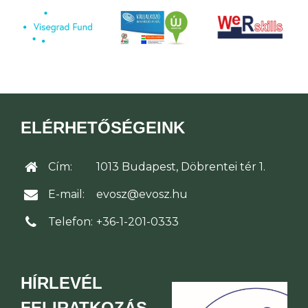
ELÉRHETŐSÉGEINK
Cím:
1013 Budapest, Döbrentei tér 1.
E-mail:
evosz@evosz.hu
Telefon:
+36-1-201-0333
HÍRLEVÉL
FELIRATKOZÁS