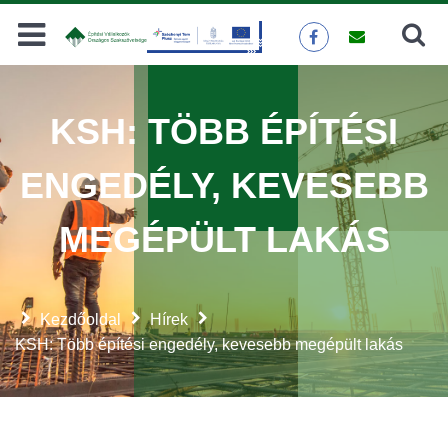
Keresés
KERESÉS
KSH: TÖBB ÉPÍTÉSI
ENGEDÉLY, KEVESEBB
MEGÉPÜLT LAKÁS
Kezdőoldal
Hírek
KSH: Több építési engedély, kevesebb megépült lakás