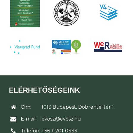
ELÉRHETŐSÉGEINK
Cím:
1013 Budapest, Döbrentei tér 1.
E-mail:
evosz@evosz.hu
Telefon:
+36-1-201-0333