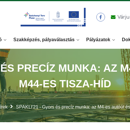
Várju
ó
Szakképzés, pályaválasztás
Pályázatok
Do
 ÉS PRECÍZ MUNKA: AZ 
M44-ES TISZA-HÍD
írek
SPAKLI'21 - Gyors és precíz munka: az M4-es autóút és