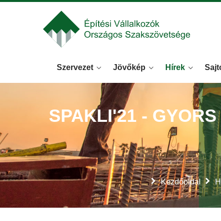
Szervezet
Jövőkép
Hírek
Sajt
SPAKLI'21 - GYORS
Kezdőoldal
H