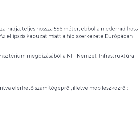
a-hídja, teljes hossza 556 méter, ebből a mederhíd hos
z ellipszis kapuzat miatt a híd szerkezete Európában
Minisztérium megbízásából a NIF Nemzeti Infrastruktúra
intva elérhető számítógépről, illetve mobileszközről: