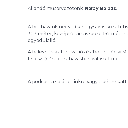
Állandó műsorvezetőnk:
Náray Balázs
.
A híd hazánk negyedik négysávos közúti Tisz
307 méter, középső támaszköze 152 méter. A
egyedülálló.
A fejlesztés az Innovációs és Technológiai 
fejlesztő Zrt. beruházásban valósult meg.
A podcast az alábbi linkre vagy a képre katt