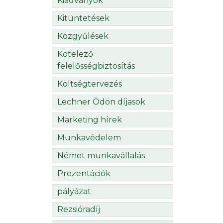
Kiadványok
Kitüntetések
Közgyűlések
Kötelező
felelősségbiztosítás
Költségtervezés
Lechner Ödön díjasok
Marketing hírek
Munkavédelem
Német munkavállalás
Prezentációk
pályázat
Rezsióradíj