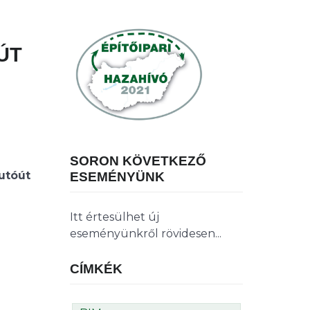
ÚT
SORON KÖVETKEZŐ
utóút
ESEMÉNYÜNK
Itt értesülhet új
eseményünkről rövidesen...
CÍMKÉK