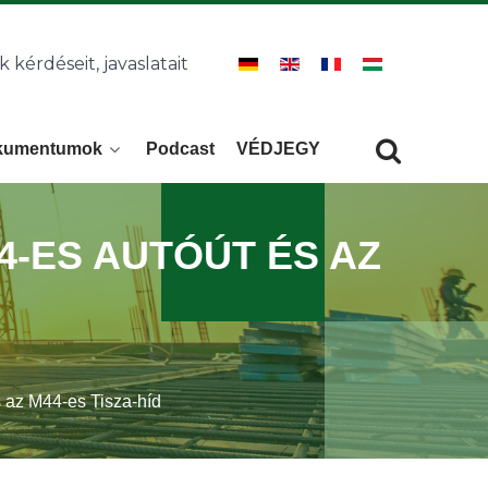
k kérdéseit, javaslatait
kumentumok
Podcast
VÉDJEGY
Keresés
KERESÉS
M4-ES AUTÓÚT ÉS AZ
 az M44-es Tisza-híd