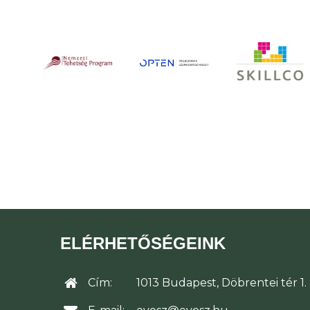
ELÉRHETŐSÉGEINK
Cím:
1013 Budapest, Döbrentei tér 1.