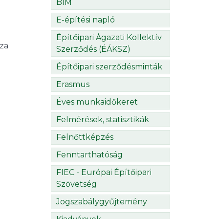
BIM
E-építési napló
Építőipari Ágazati Kollektív
sza
Szerződés (ÉÁKSZ)
Építőipari szerződésminták
Erasmus
Éves munkaidőkeret
Felmérések, statisztikák
Felnőttképzés
Fenntarthatóság
FIEC - Európai Építőipari
Szövetség
Jogszabálygyűjtemény