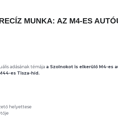
PRECÍZ MUNKA: AZ M4-ES AUTÓ
tuális adásának témája
a Szolnokot is elkerülő M4-es a
M44-es Tisza-híd.
ezető helyettese
etője