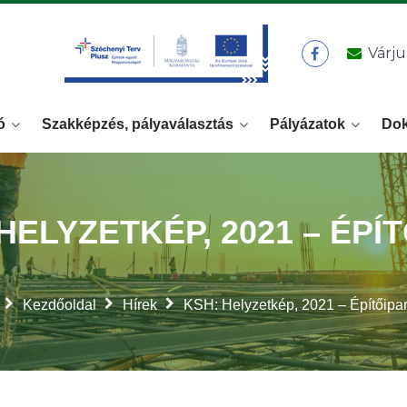
Várju
ó
Szakképzés, pályaválasztás
Pályázatok
Do
HELYZETKÉP, 2021 – ÉPÍ
Kezdőoldal
Hírek
KSH: Helyzetkép, 2021 – Építőipa