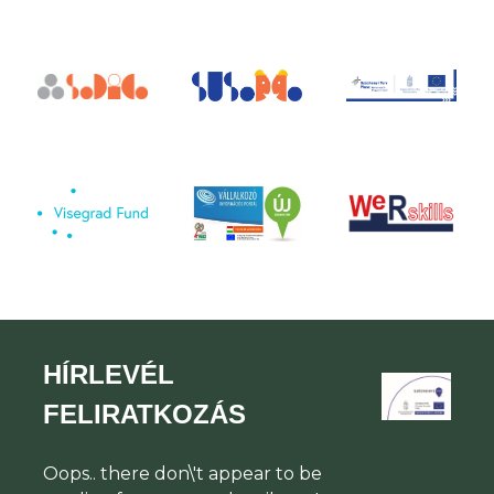
HÍRLEVÉL
FELIRATKOZÁS
Oops.. there don\'t appear to be