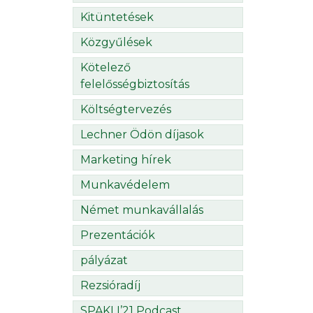
Kitüntetések
Közgyűlések
Kötelező
felelősségbiztosítás
Költségtervezés
Lechner Ödön díjasok
Marketing hírek
Munkavédelem
Német munkavállalás
Prezentációk
pályázat
Rezsióradíj
SPAKLI’21 Podcast