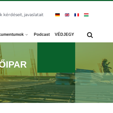
k kérdéseit, javaslatait
kumentumok
Podcast
VÉDJEGY
Keresés
KERESÉS
TŐIPAR
r