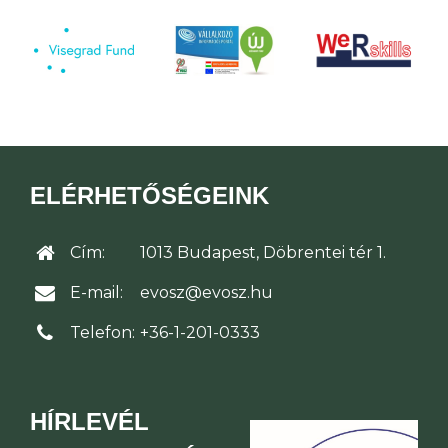
ELÉRHETŐSÉGEINK
Cím:
1013 Budapest, Döbrentei tér 1.
E-mail:
evosz@evosz.hu
Telefon:
+36-1-201-0333
HÍRLEVÉL