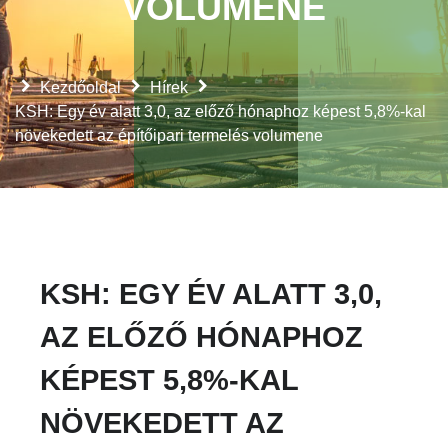
VOLUMENE
Kezdőoldal
Hírek
KSH: Egy év alatt 3,0, az előző hónaphoz képest 5,8%-kal
növekedett az építőipari termelés volumene
KSH: EGY ÉV ALATT 3,0,
AZ ELŐZŐ HÓNAPHOZ
KÉPEST 5,8%-KAL
NÖVEKEDETT AZ