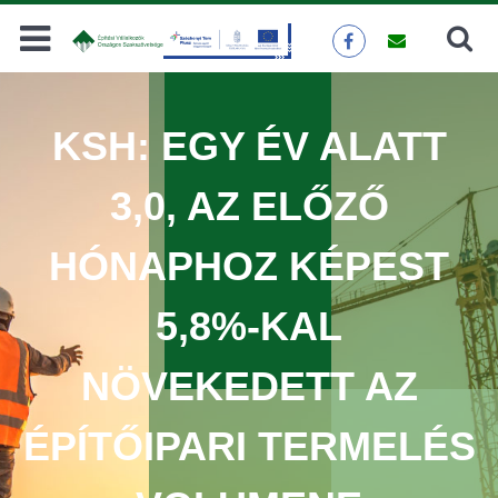
Keresés
KERESÉS
KSH: EGY ÉV ALATT
3,0, AZ ELŐZŐ
HÓNAPHOZ KÉPEST
5,8%-KAL
NÖVEKEDETT AZ
ÉPÍTŐIPARI TERMELÉS