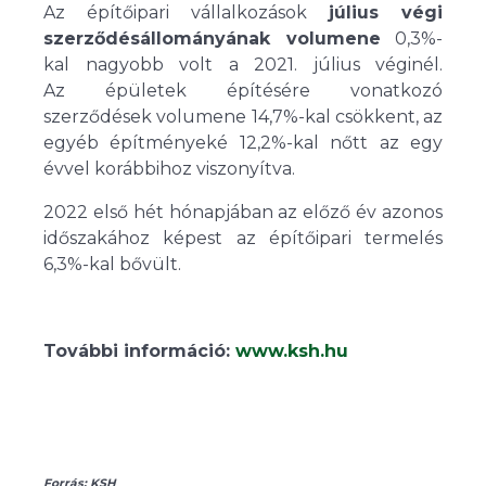
Az építőipari vállalkozások
július végi
szerződésállományának volumene
0,3%-
kal nagyobb volt a 2021. július véginél.
Az épületek építésére vonatkozó
szerződések volumene 14,7%-kal csökkent, az
egyéb építményeké 12,2%-kal nőtt az egy
évvel korábbihoz viszonyítva.
2022 első hét hónapjában az előző év azonos
időszakához képest az építőipari termelés
6,3%-kal bővült.
További információ:
www.ksh.hu
Forrás: KSH