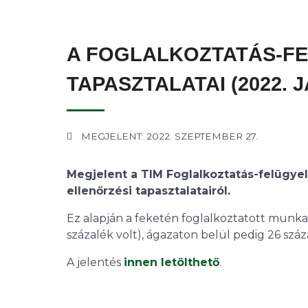
A FOGLALKOZTATÁS-FE
TAPASZTALATAI (2022. J
MEGJELENT: 2022. SZEPTEMBER 27.
Megjelent a TIM Foglalkoztatás-felügyelet
ellenőrzési tapasztalatairól.
Ez alapján a feketén foglalkoztatott munkav
százalék volt), ágazaton belül pedig 26 száza
A jelentés
innen letölthető
.