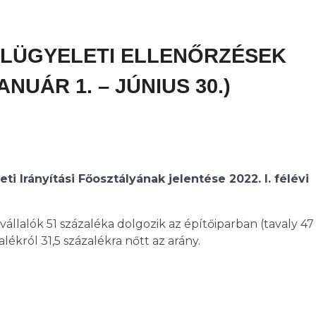
LÜGYELETI ELLENŐRZÉSEK
ANUÁR 1. – JÚNIUS 30.)
i Irányítási Főosztályának jelentése 2022. I. félévi
állalók 51 százaléka dolgozik az építőiparban (tavaly 47
lékról 31,5 százalékra nőtt az arány.