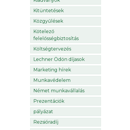
Kiadványok
Kitüntetések
Közgyűlések
Kötelező
felelősségbiztosítás
Költségtervezés
Lechner Ödön díjasok
Marketing hírek
Munkavédelem
Német munkavállalás
Prezentációk
pályázat
Rezsióradíj