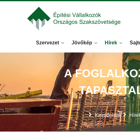
Szervezet
Jövőkép
Hírek
Sajt
A FOGLALKO
TAPASZTALA
Kezdőoldal
Híre