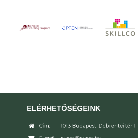
ELÉRHETŐSÉGEINK
Cím:
1013 Budapest, Döbrentei tér 1.