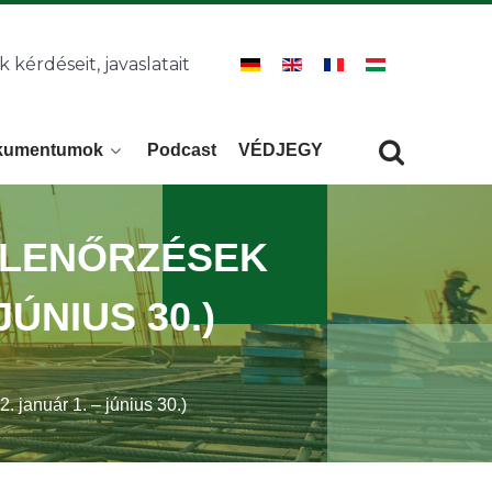
k kérdéseit, javaslatait
kumentumok
Podcast
VÉDJEGY
Keresés
KERESÉS
LLENŐRZÉSEK
JÚNIUS 30.)
. január 1. – június 30.)