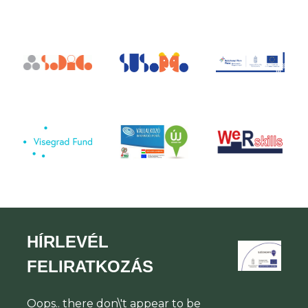
HÍRLEVÉL
FELIRATKOZÁS
Oops.. there don\'t appear to be