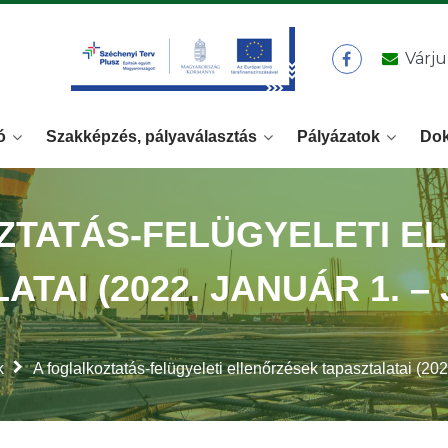
Várju
ó
Szakképzés, pályaválasztás
Pályázatok
Do
ZTATÁS-FELÜGYELETI E
TAI (2022. JANUÁR 1. – 
k
A foglalkoztatás-felügyeleti ellenőrzések tapasztalatai (2022